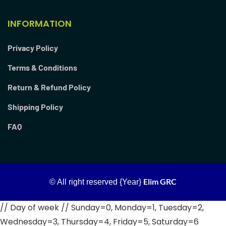
INFORMATION
Privacy Policy
Terms & Conditions
Return & Refund Policy
Shipping Policy
FAQ
Elim GRC
© All right reserved
{Year}
// Day of week // Sunday=0, Monday=1, Tuesday=2,
Wednesday=3, Thursday=4, Friday=5, Saturday=6