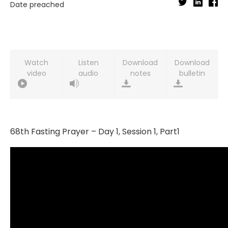
Date preached
Watch
Listen
Download
Download
video
audio
notes
bulletin
68th Fasting Prayer – Day 1, Session 1, Part1