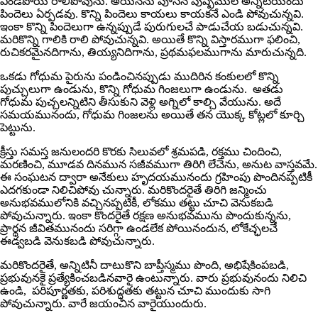
ఎండపోయి రాలిపోవును. అయినను పూసిన పుష్పముల అన్నిటియందు
పిందెలు ఏర్పడవు. కొన్ని పిందెలు కాయలు కాయకనే ఎండి పోవుచున్నవి.
ఇంకా కొన్ని పిందెలుగా ఉన్నప్పుడే పురుగులచే పాడుచేయ బడుచున్నవి.
మరికొన్ని గాలికి రాలి పోవుచున్నవి. అయితే కొన్ని విస్తారముగా ఫలించి,
రుచికరమైనదిగాను, తియ్యనిదిగాను, ప్రథమఫలముగాను మారుచున్నది.
ఒకడు గోధుమ పైరును పండించినప్పుడు ముదిరిన కంకులలో కొన్ని
పుచ్చులుగా ఉండును, కొన్ని గోధుమ గింజలుగా ఉండును. అతడు
గోధుమ పుచ్చలన్నిటిని తీసుకుని వెళ్లి అగ్నిలో కాల్చి వేయును. అదే
సమయమునందు, గోధుమ గింజలను అయితే తన యొక్క కోట్లలో కూర్చి
పెట్టును.
క్రీస్తు సమస్త జనులందరి కొరకు సిలువలో శ్రమపడి, రక్తము చిందించి,
మరణించి, మూడవ దినమున సజీవముగా తిరిగి లేచెను, అనుట వాస్తవమే.
ఈ సంఘటన ద్వారా అనేకులు హృదయమునందు గ్రహింపు పొందినప్పటికీ
ఎదగకుండా నిలిచిపోవు చున్నారు. మరికొందరైతే తిరిగి జన్మించు
అనుభవములోనికి వచ్చినప్పటికీ, లోకము తట్టు చూచి వెనుకబడి
పోవుచున్నారు. ఇంకా కొందరైతే రక్షణ అనుభవమును పొందుకున్నను,
ప్రార్థన జీవితమునందు సరిగ్గా ఉండలేక పోయినందున, లోకేచ్ఛలచే
ఈడ్వబడి వెనుకబడి పోవుచున్నారు.
మరికొందరైతే, అన్నిటినీ దాటుకొని బాప్తీస్మము పొంది, అభిషేకింపబడి,
ప్రభువునకై ప్రత్యేకించబడినవారై ఉంటున్నారు. వారు ప్రభువునందు నిలిచి
ఉండి, పరిపూర్ణతకు, పరిశుద్ధతకు తట్టున చూచి ముందుకు సాగి
పోవుచున్నారు. వారే జయంచిన వారైయుందురు.