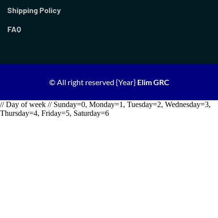
Shipping Policy
FAQ
© All right reserved
{Year}
Elim GRC
// Day of week // Sunday=0, Monday=1, Tuesday=2, Wednesday=3,
Thursday=4, Friday=5, Saturday=6