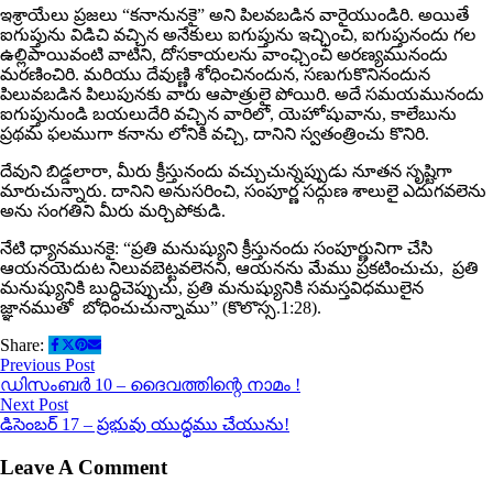
ఇశ్రాయేలు ప్రజలు “కనానునకై” అని పిలవబడిన వారైయుండిరి. అయితే
ఐగుప్తును విడిచి వచ్చిన అనేకులు ఐగుప్తును ఇచ్ఛించి, ఐగుప్తునందు గల
ఉల్లిపాయివంటి వాటిని, దోసకాయలను వాంఛ్చించి అరణ్యమునందు
మరణించిరి. మరియు దేవుణ్ణి శోధించినందున, సణుగుకొనినందున
పిలువబడిన పిలుపునకు వారు ఆపాత్రులై పోయిరి. అదే సమయమునందు
ఐగుప్తునుండి బయలుదేరి వచ్చిన వారిలో, యెహోషువాను, కాలేబును
ప్రథమ ఫలముగా కనాను లోనికి వచ్చి, దానిని స్వతంత్రించు కొనిరి.
దేవుని బిడ్డలారా, మీరు క్రీస్తునందు వచ్చుచున్నప్పుడు నూతన సృష్టిగా
మారుచున్నారు. దానిని అనుసరించి, సంపూర్ణ సద్గుణ శాలులై ఎదుగవలెను
అను సంగతిని మీరు మర్చిపోకుడి.
నేటి ధ్యానమునకై: “ప్రతి మనుష్యుని క్రీస్తునందు సంపూర్ణునిగా చేసి
ఆయనయెదుట నిలువబెట్టవలెనని, ఆయనను మేము ప్రకటించుచు, ప్రతి
మనుష్యునికి బుద్ధిచెప్పుచు, ప్రతి మనుష్యునికి సమస్తవిధములైన
జ్ఞానముతో బోధించుచున్నాము” (కొలొస్స.1:28).
Share:
Previous Post
ഡിസംബർ 10 – ദൈവത്തിന്റെ നാമം !
Next Post
డిసెంబర్ 17 – ప్రభువు యుద్ధము చేయును!
Leave A Comment