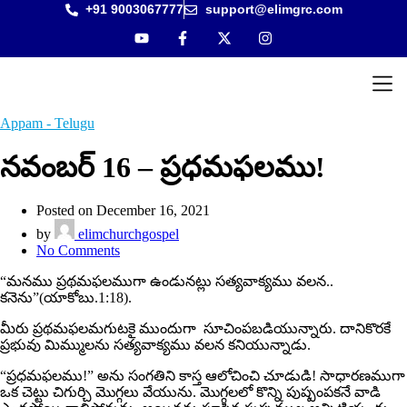
+91 9003067777
support@elimgrc.com
Antantu
Bible C
Appam - Telugu
నవంబర్ 16 – ప్రధమఫలము!
Posted on December 16, 2021
by
elimchurchgospel
No Comments
“మనము ప్రథమఫలముగా ఉండునట్లు సత్యవాక్యము వలన..
కనెను”(యాకోబు.1:18).
మీరు ప్రథమఫలమగుటకై ముందుగా సూచింపబడియున్నారు. దానికొరకే
ప్రభువు మిమ్ములను సత్యవాక్యము వలన కనియున్నాడు.
“ప్రధమఫలము!” అను సంగతిని కాస్త ఆలోచించి చూడుడి! సాధారణముగా
ఒక చెట్టు చిగుర్చి మొగ్గలు వేయును. మొగ్గలలో కొన్ని పుష్పంపకనే వాడి