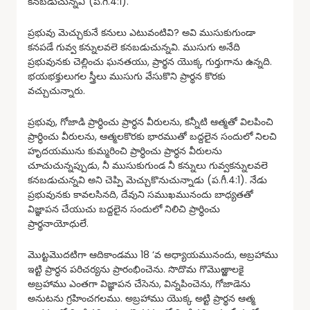
కనబడుచున్నవి”(ప.గీ.4:1).
ప్రభువు మెచ్చుకునే కనులు ఎటువంటివి? అవి ముసుకుగుండా
కనపడే గువ్వ కన్నులవలె కనబడుచున్నవి. ముసుగు అనేది
ప్రభువునకు చెల్లించు ఘనతయు, ప్రార్థన యొక్క గుర్తుగాను ఉన్నది.
భయభక్తులుగల స్త్రీలు ముసుగు వేసుకొని ప్రార్థన కొరకు
వచ్చుచున్నారు.
ప్రభువు, గోజాడి ప్రార్ధించు ప్రార్ధన వీరులను, కన్నీటి ఆత్మతో విలపించి
ప్రార్ధించు వీరులను, ఆత్మలకొరకు భారముతో బద్దలైన సందులో నిలచి
హృదయమును కుమ్మరించి ప్రార్ధించు ప్రార్ధన వీరులను
చూచుచున్నప్పుడు, నీ ముసుకుగుండ నీ కన్నులు గువ్వకన్నులవలె
కనబడుచున్నవి అని చెప్పి మెచ్చుకొనుచున్నాడు (ప.గీ.4:1). నేడు
ప్రభువునకు కావలసినది, దేవుని సముఖమునందు బాధ్యతతో
విజ్ఞాపన చేయుచు బద్దలైన సందులో నిలిచి ప్రార్ధించు
ప్రార్థనాయోధులే.
మొట్టమొదటిగా ఆదికాండము 18 ‘వ అధ్యాయమునందు, అబ్రహాము
ఇట్టి ప్రార్ధన పరిచర్యను ప్రారంభించెను. సొదొమ గొమొఱ్ఱాలకై
అబ్రహాము ఎంతగా విజ్ఞాపన చేసెను, విన్నపించెను, గోజాడెను
అనుటను గ్రహించగలము. అబ్రహాము యొక్క అట్టి ప్రార్థన ఆత్మ