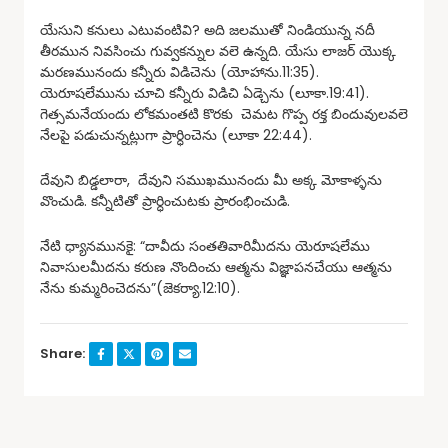
యేసుని కనులు ఎటువంటివి? అది జలముతో నిండియున్న నదీ
తీరమున నివసించు గువ్వకన్నుల వలె ఉన్నది. యేసు లాజర్ యొక్క
మరణమునందు కన్నీరు విడిచెను (యోహాను.11:35).
యెరూషలేమును చూచి కన్నీరు విడిచి ఏడ్చెను (లూకా.19:41).
గెత్సమనేయందు లోకమంతటి కొరకు చెమట గొప్ప రక్త బిందువులవలె
నేలపై పడుచున్నట్లుగా ప్రార్ధించెను (లూకా 22:44).
దేవుని బిడ్డలారా, దేవుని సముఖమునందు మీ అక్క మోకాళ్ళను
వొంచుడి. కన్నీటితో ప్రార్ధించుటకు ప్రారంభించుడి.
నేటి ధ్యానమునకై: “దావీదు సంతతివారిమీదను యెరూషలేము
నివాసులమీదను కరుణ నొందించు ఆత్మను విజ్ఞాపనచేయు ఆత్మను
నేను కుమ్మరించెదను”(జెకర్యా.12:10).
Share: