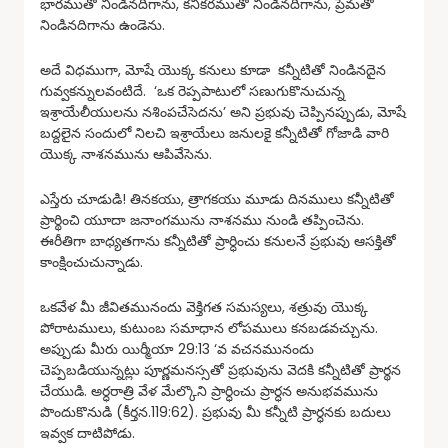
భారముతో నిండినదిగాను, కనికరముతో నిండినదిగాను, ప్రేమతో
నిండినదిగాను ఉండెను.
అదే విధముగా, మోషే యొక్క కనులు కూడా కన్నీటితో నిండినదైన
గువ్వకన్నులవంటిదే. ‘ఒక రెప్పపాటులో సణుగుకొనుచున్న
ఇశ్రాయేలీయులను నశింపచేసెదను’ అని ప్రభువు చెప్పినప్పుడు, మోషే
బద్దలైన సందులో నిలచి ఇశ్రాయేలు జనులకై కన్నీటితో గోజాడి వారి
యొక్క నాశనమును ఆపివేసెను.
ఎస్తేరు చూడుడి! తినకయు, త్రాగకయు మూడు దినములు కన్నీటితో
ప్రార్థించి యూదా జనాంగమును నాశనము నుండి తప్పించెను.
ఈరీతిగా బాధ్యతగాను కన్నీటితో ప్రార్ధించు కనులనే ప్రభువు ఆసక్తితో
కాంక్షించుచున్నాడు.
ఒకవేళ మీ జీవితమునందు వెక్తిగత సమస్యలు, శత్రువు యొక్క
పోరాటములు, కుటుంబ సమాధాన లోపములు కనబడవచ్చును.
అప్పుడు మీరు యిర్మీయా 29:13 ‘వ వచనమునందు
చెప్పబడియున్నట్లు పూర్ణమనస్సతో ప్రభువును వెదకి కన్నీటితో ప్రార్థన
చేయుడి. అర్ధరాత్రి వేళ మేల్కొని ప్రార్ధించు ప్రార్ధన అనుభవమును
పొందుకొనుడి (కీర్తన.119:62). ప్రభువు మీ కన్నీటి ప్రార్ధనకు బదులు
ఇవ్వక దాటిపోడు.