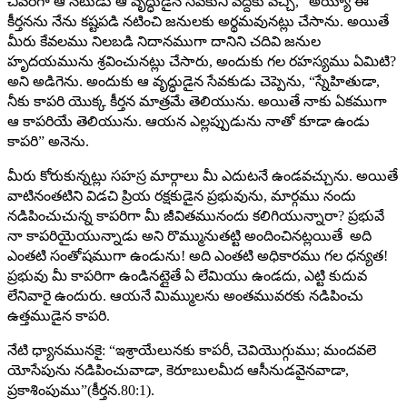
చివరిగా ఆ నటుడు ఆ వృద్ధుడైన సేవకుని వద్దకు వచ్చి, “అయ్యా ఈ
కీర్తనను నేను కష్టపడి నటించి జనులకు అర్థమవునట్లు చేసాను. అయితే
మీరు కేవలము నిలబడి నిదానముగా దానిని చదివి జనుల
హృదయమును శ్రవించునట్లు చేసారు, అందుకు గల రహస్యము ఏమిటి?
అని అడిగెను. అందుకు ఆ వృద్ధుడైన సేవకుడు చెప్పెను, “స్నేహితుడా,
నీకు కాపరి యొక్క కీర్తన మాత్రమే తెలియును. అయితే నాకు ఏకముగా
ఆ కాపరియే తెలియును. ఆయన ఎల్లప్పుడును నాతో కూడా ఉండు
కాపరి” అనెను.
మీరు కోరుకున్నట్లు సహస్ర మార్గాలు మీ ఎదుటనే ఉండవచ్చును. అయితే
వాటినంతటిని విడచి ప్రియ రక్షకుడైన ప్రభువును, మార్గము నందు
నడిపించుచున్న కాపరిగా మీ జీవితమునందు కలిగియున్నారా? ప్రభువే
నా కాపరియైయున్నాడు అని రొమ్మునుతట్టి అందించినట్లయితే అది
ఎంతటి సంతోషముగా ఉండును! అది ఎంతటి అధికారము గల ధన్యత!
ప్రభువు మీ కాపరిగా ఉండినట్లైతే ఏ లేమియు ఉండదు, ఎట్టి కుదువ
లేనివారై ఉందురు. ఆయనే మిమ్ములను అంతమువరకు నడిపించు
ఉత్తముడైన కాపరి.
నేటి ధ్యానమునకై: “ఇశ్రాయేలునకు కాపరీ, చెవియొగ్గుము; మందవలె
యోసేపును నడిపించువాడా, కెరూబులమీద ఆసీనుడవైనవాడా,
ప్రకాశింపుము”(కీర్తన.80:1).