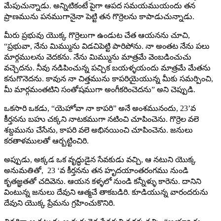
మేపుచున్నాడు. అన్నిటికంటే పైగా ఆపద సమయముయందు తన
ప్రాణమును పనముగానైనా పెట్టి తన గొర్రెలను కాపాడుచున్నాడు.
మీరు ప్రభువు యొక్క గొర్రెలుగా ఉండుట చేత ఆయనను చూచి,
“ప్రభువా, నేను మిమ్మును విడచిపెట్టి పారిపోను. నా అంతట నేను పలు
మార్గములను వెదకను. నేను మిమ్మును మాత్రమే వెంబడించుచు
వచ్చెదను. నీవు నడిపించున్న పచ్చిక బయళ్ళయందు మాత్రమే మేతను
కనుగొనెదను. కావున నా చిత్తమును కాపరియైయున్న మీకు సమర్పించి,
మీ మార్గమంతటిని సంతోషముగా అంగీకరించెదను” అని చెప్పుడి.
ఒకసారి ఒకడు, “యెహోవా నా కాపరి” అనే అంశమునందు, 23’వ
కీర్తనను బహు చక్కని నాటకముగా నటించి చూపించెను. గొర్రెల వలె
శబ్దమును చేసేను, కాపరి వలె అభినయించి చూపించెను. జనులు
కరతాళములతో ఆర్బట్టించిరి.
అప్పుడు, అక్కడ ఒక వృద్ధుడైన సేవకుడు వచ్చి, ఆ నటుని యొక్క
అనుమతితో, 23 ‘వ కీర్తనను తన హృదయాంతరంగము నుండి
కృతజ్ఞతతో చదివెను. ఆయన కళ్ళలో నుండి కన్నీళ్ళు కారెను. దానిని
వింటున్న జనులు దేవుని ఆత్మచే తాకబడిరి. కూడియున్న వారందరును
దేవుని యొక్క ప్రేమను గ్రహించుకొనిరి.