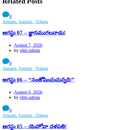
Related Posts
0
Appam
,
Appam - Telugu
ఆగస్టు 07 – జ్ఞానముగలవాడు!
August 7, 2026
by
elim admin
0
Appam
,
Appam - Telugu
ఆగస్టు 06 – “సంతోషించుచున్నది!”
August 6, 2026
by
elim admin
0
Appam
,
Appam - Telugu
ఆగస్టు 05 – యెహోవా దళపతి!