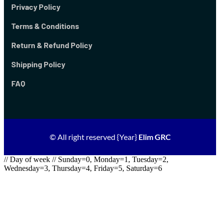
Privacy Policy
Terms & Conditions
Return & Refund Policy
Shipping Policy
FAQ
© All right reserved
{Year}
Elim GRC
// Day of week // Sunday=0, Monday=1, Tuesday=2,
Wednesday=3, Thursday=4, Friday=5, Saturday=6