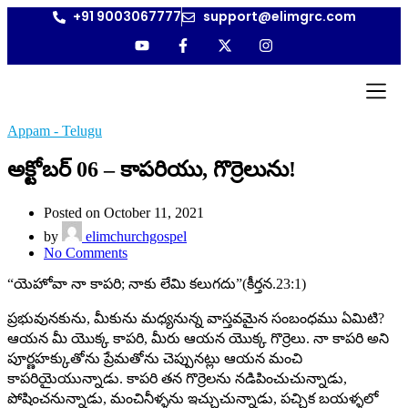
+91 9003067777
support@elimgrc.com
Antantulla
Bible Coll
Appam - Telugu
అక్టోబర్ 06 – కాపరియు, గొర్రెలును!
Posted on October 11, 2021
by
elimchurchgospel
No Comments
“యెహోవా నా కాపరి; నాకు లేమి కలుగదు”(కీర్తన.23:1)
ప్రభువునకును, మీకును మధ్యనున్న వాస్తవమైన సంబంధము ఏమిటి?
ఆయన మీ యొక్క కాపరి, మీరు ఆయన యొక్క గొర్రెలు. నా కాపరి అని
పూర్ణహక్కుతోను ప్రేమతోను చెప్పునట్లు ఆయన మంచి
కాపరియైయున్నాడు. కాపరి తన గొర్రెలను నడిపించుచున్నాడు,
పోషించనున్నాడు, మంచినీళ్ళను ఇచ్చుచున్నాడు, పచ్చిక బయళ్ళలో