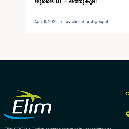
ജൂലൈ 01 – ഒത്തുകൂടി
April 11, 2022
by
elimchurchgospel
C
Elim GRC is a Christ-centred community committed to