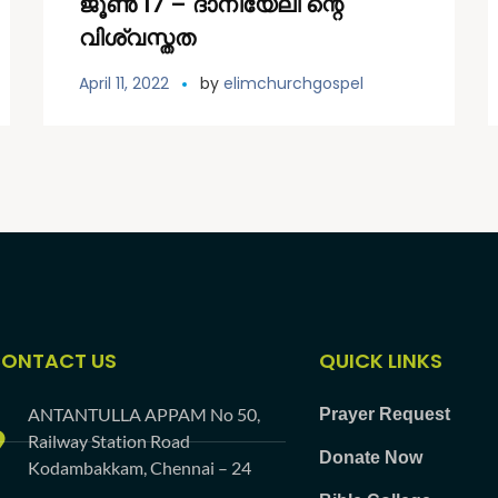
ജൂൺ 17 – ദാനിയേലി ന്റെ
വിശ്വസ്തത
April 11, 2022
by
elimchurchgospel
ONTACT US
QUICK LINKS
ANTANTULLA APPAM No 50,
Prayer Request
Railway Station Road
Donate Now
Kodambakkam, Chennai – 24