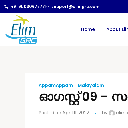
+91 9003067777
support@elimgrc.com
Home
About El
AppamAppam - Malayalam
ഓഗസ്റ്റ് 09 – സ
Posted on April 11, 2022
by
elimc