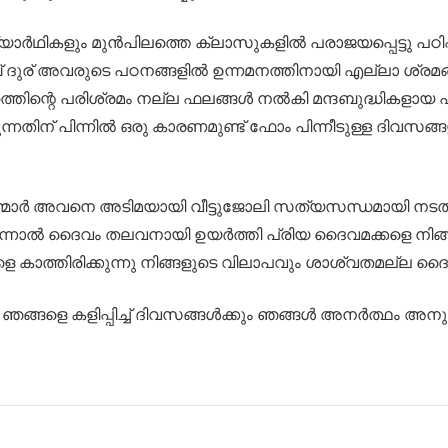
്യാർഥികളും മുൻപിലത്തെ ക്ലാസുകളിൽ പരാജയപ്പെട്ടു പഠിപ്പ
് ദുര് അവരുടെ പഠനങ്ങളിൽ ഉന്നമനത്തിനായി എല്ലാ ശ്രമങ്
ഹത്തിന്റെ പരിശ്രമം നല്ല ഫലങ്ങൾ നൽകി മന്ദബുദ്ധികളായ 
ന് പിന്നിൽ ഒരു കാരണമുണ്ട് ഫോം പിന്നീടുള്ള ദിവസങ്ങ
ാർ അവനെ അടിമയായി വീട്ടുജോലി സത്യസന്ധമായി നടത
നാൽ ദൈവം തലവനായി ഉയർത്തി ​പ്രിയ ദൈവമക്കളെ നിങ്ങൾ ഇ
ളെ കാത്തിരിക്കുന്നു നിങ്ങളുടെ വിലാപവും ശാശ്വതമല്ല 
 നീ ഞങ്ങളെ കളിപ്പിച്ച് ദിവസങ്ങൾക്കും ഞങ്ങൾ അനർത്ഥം അനു