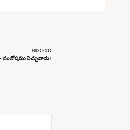
Next Post
 – సంతోషము నిచ్చువాడు!