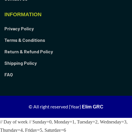
INFORMATION
Privacy Policy
Terms & Conditions
Return & Refund Policy
Shipping Policy
FAQ
© All right reserved
{Year}
Elim GRC
// Day of week // Sunday=0, Monday=1, Tuesday=2, Wednesday=3,
Thursday=4, Friday=5, Saturday=6