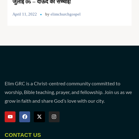
जुलाई 06 – दाऊद की सच्चाई!
April 11, 2022
by
elimchurchgospel
Elim GRC is a Christ-centred community committed to
worship, Bible teaching, prayer, and fellowship. Join us as we
grow in faith and share God’s love with our city.
CONTACT US