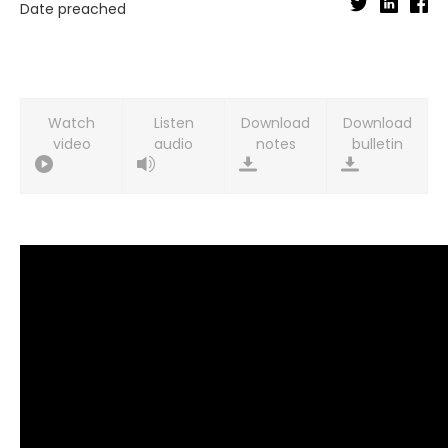
Date preached
Watch
Listen
Download
Download
video
audio
notes
bulletin