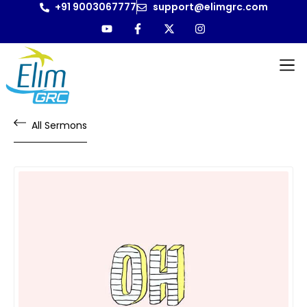
+91 9003067777
support@elimgrc.com
All Sermons