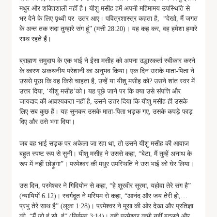
मधुर और शक्तिशाली नहीं है। यीशु मसीह हमें अपनी महिमामय उपस्थिति से
भर देने के लिए पृथ्वी पर उतर आए। पवित्रशास्त्र कहता है, “देखो, मैं जगत
के अन्त तक सदा तुम्हारे संग हूं” (मत्ती 28:20)। यह कह कर, वह हमेशा हमारे
साथ रहते हैं।
ब्राह्मण समुदाय के एक भाई ने ईसा मसीह को अपना उद्धारकर्ता स्वीकार करने
के कारण अकथनीय परेशानी का अनुभव किया। एक दिन उसके माता-पिता ने
उससे पूछा कि वह किसे चाहता है, उन्हें या यीशु मसीह को? उसने शांत स्वर में
उत्तर दिया, ‘यीशु मसीह’को। यह पूछे जाने पर कि क्या उसे संपत्ति और
जायदाद की आवश्यकता नहीं है, उसने उत्तर दिया कि यीशु मसीह ही उसके
लिए सब कुछ हैं। यह सुनकर उसके माता-पिता भड़क गए, उसके कपड़े फाड़
दिए और उसे भगा दिया।
जब वह भाई सड़क पर अकेला जा रहा था, तो उसने यीशु मसीह की आवाज
बहुत स्पष्ट रूप से सुनी। यीशु मसीह ने उससे कहा, “बेटा, मैं तुम्हें अनाथ के
रूप में नहीं छोड़ूंगा”। परमेश्वर की मधुर उपस्थिति ने उस भाई को घेर लिया।
उस दिन, परमेश्वर ने गिदियोन से कहा, “हे शूरवीर सूरमा, यहोवा तेरे संग है”
(न्यायियों 6:12)। स्वर्गदूत ने मरियम से कहा, “आनंद और जय तेरी हो,…
प्रभु तेरे साथ है” (लूका 1:28)। परमेश्वर ने मूसा की ओर देखा और प्रतिज्ञा
की, “मैं जो हूं सो हूं” (निर्गमन 3:14)। वही परमेश्वर कभी नहीं बदलते और