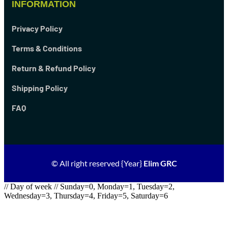
INFORMATION
Privacy Policy
Terms & Conditions
Return & Refund Policy
Shipping Policy
FAQ
© All right reserved
{Year}
Elim GRC
// Day of week // Sunday=0, Monday=1, Tuesday=2,
Wednesday=3, Thursday=4, Friday=5, Saturday=6