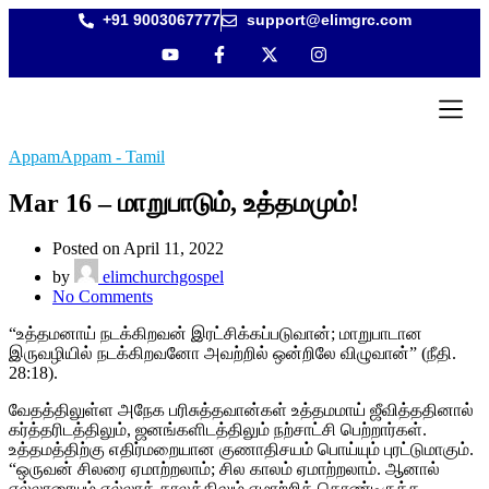
+91 9003067777
support@elimgrc.com
Antantull
Bible Col
AppamAppam - Tamil
Mar 16 – மாறுபாடும், உத்தமமும்!
Posted on April 11, 2022
by
elimchurchgospel
No Comments
“உத்தமனாய் நடக்கிறவன் இரட்சிக்கப்படுவான்; மாறுபாடான
இருவழியில் நடக்கிறவனோ அவற்றில் ஒன்றிலே விழுவான்” (நீதி.
28:18).
வேதத்திலுள்ள அநேக பரிசுத்தவான்கள் உத்தமமாய் ஜீவித்ததினால்
கர்த்தரிடத்திலும், ஜனங்களிடத்திலும் நற்சாட்சி பெற்றார்கள்.
உத்தமத்திற்கு எதிர்மறையான குணாதிசயம் பொய்யும் புரட்டுமாகும்.
“ஒருவன் சிலரை ஏமாற்றலாம்; சில காலம் ஏமாற்றலாம். ஆனால்
எல்லாரையும் எல்லாக் காலத்திலும் ஏமாற்றிக் கொண்டிருக்க