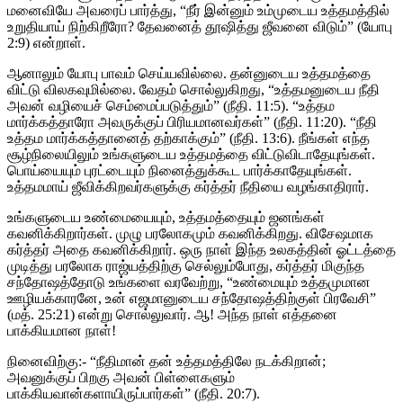
மனைவியே அவரைப் பார்த்து, “நீர் இன்னும் உம்முடைய உத்தமத்தில்
உறுதியாய் நிற்கிறீரோ? தேவனைத் தூஷித்து ஜீவனை விடும்” (யோபு
2:9) என்றாள்.
ஆனாலும் யோபு பாவம் செய்யவில்லை. தன்னுடைய உத்தமத்தை
விட்டு விலகவுமில்லை. வேதம் சொல்லுகிறது, “உத்தமனுடைய நீதி
அவன் வழியைச் செம்மைப்படுத்தும்” (நீதி. 11:5). “உத்தம
மார்க்கத்தாரோ அவருக்குப் பிரியமானவர்கள்” (நீதி. 11:20). “நீதி
உத்தம மார்க்கத்தானைத் தற்காக்கும்” (நீதி. 13:6). நீங்கள் எந்த
சூழ்நிலையிலும் உங்களுடைய உத்தமத்தை விட்டுவிடாதேயுங்கள்.
பொய்யையும் புரட்டையும் நினைத்துக்கூட பார்க்காதேயுங்கள்.
உத்தமமாய் ஜீவிக்கிறவர்களுக்கு கர்த்தர் நீதியை வழங்காதிரார்.
உங்களுடைய உண்மையையும், உத்தமத்தையும் ஜனங்கள்
கவனிக்கிறார்கள். முழு பரலோகமும் கவனிக்கிறது. விசேஷமாக
கர்த்தர் அதை கவனிக்கிறார். ஒரு நாள் இந்த உலகத்தின் ஓட்டத்தை
முடித்து பரலோக ராஜ்யத்திற்கு செல்லும்போது, கர்த்தர் மிகுந்த
சந்தோஷத்தோடு உங்களை வரவேற்று, “உண்மையும் உத்தமுமான
ஊழியக்காரனே, உன் எஜமானுடைய சந்தோஷத்திற்குள் பிரவேசி”
(மத். 25:21) என்று சொல்லுவார். ஆ! அந்த நாள் எத்தனை
பாக்கியமான நாள்!
நினைவிற்கு:- “நீதிமான் தன் உத்தமத்திலே நடக்கிறான்;
அவனுக்குப் பிறகு அவன் பிள்ளைகளும்
பாக்கியவான்களாயிருப்பார்கள்” (நீதி. 20:7).