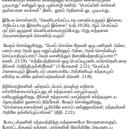
முடியாது” என்னும் ஒரு பழமொழி உண்டு. “பொய்யின் கால்கள்
குள்ளமான கால்கள்” நீண்ட தூரம் அதினால் ஓட முடியாது.
இயேசு சொன்னார், “வெளியாக்கப்படாத மறைபொருளும் இல்லை;
அறியப்படாத இரகசியமும் இல்லை” (மத்.10:26). ஆம். பொய்யும்
புரட்டும் ஒருநாள் வெளியரங்கமாகும்போது, அது எத்தனை
அவமானத்தைக் கொண்டு வரும்!
வேதம் சொல்லுகிறது, “பொய் சொல்ல தேவன் ஒரு மனிதன் அல்ல;
மனம் மாற அவர் ஒரு மனுப்புத்திரனும் அல்ல; அவர் சொல்லியும்
செய்யாதிருப்பாரா? அவர் வசனித்தும் நிறைவேற்றாதிருப்பாரா?”
(எண். 23:19). “சத்தியத்தினால் ஒரு பொய்யுமுண்டாயிராதென்பதை
நீங்கள் அறிந்திருக்கிறீர்கள்” (1 யோவான் 2:21). “பொய்யர்
அனைவரும் இரண்டாம் மரணமாகிய அக்கினியும் கந்தகமும்
எரிகிற கடலிலே தள்ளப்படுவார்கள் (வெளி. 21:8).
நீதிமொழிகளின் புஸ்தகம், பொய் நாவுக்கு எதிராக
எச்சரிக்கையாயிருப்பதுடன் உத்தமமாய் வாழும்படியும்
வலியுறுத்துகிறது. நீங்கள் உத்தமமாய் வாழ்ந்தால் கர்த்தருடைய
ஆலயத்தில் தூணாய் நிற்பீர்கள். வேதம் சொல்லுகிறது,
“செவ்வையானவர்கள் பூமியிலே வாசம் பண்ணுவார்கள்; உத்தமர்கள்
அதிலே தங்கியிருப்பார்கள்” (நீதி. 2:21).
யோபு பக்தனின் உத்தமத்திற்கு எத்தனையோ சோதனைகளும்,
போராட்டங்களும் வந்தன. பாடுகளின் நேரத்திலே அவருடைய