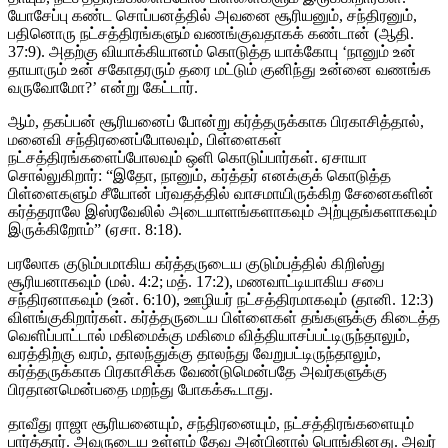
யோசேப்பு கண்ட சொப்பனத்தில் அவனை சூரியனும், சந்திரனும்,
பதினொரு நட்சத்திரங்களும் வணங்குவதாகக் கண்டான் (ஆதி.
37:9). அதற்கு வியாக்கியானம் கொடுத்த யாக்கோபு ‘நானும் உன்
தாயாரும் உன் சகோதரரும் தரை மட்டும் குனிந்து உன்னை வணங்க
வருவோமோ?’ என்று கேட்டார்.
ஆம், தகப்பன் சூரியனைப் போன்று கர்த்தருக்காக பிரகாசித்தால்,
மனைவி சந்திரனைப்போலவும், பிள்ளைகள்
நட்சத்திரங்களைப்போலவும் ஒளி கொடுப்பார்கள். ஏசாயா
சொல்லுகிறார்: “இதோ, நானும், கர்த்தர் எனக்குக் கொடுத்த
பிள்ளைகளும் சீயோன் பர்வதத்தில் வாசமாயிருக்கிற சேனைகளின்
கர்த்தராலே இஸ்ரவேலில் அடையாளங்களாகவும் அற்புதங்களாகவும்
இருக்கிறோம்” (ஏசா. 8:18).
பரலோக குடும்பமாகிய கர்த்தருடைய குடும்பத்தில் கிறிஸ்து
சூரியனாகவும் (மல். 4:2; மத். 17:2), மணவாட்டியாகிய சபை
சந்திரனாகவும் (உன். 6:10), ஊழியர் நட்சத்திரமாகவும் (தானி. 12:3)
விளங்குகிறார்கள். கர்த்தருடைய பிள்ளைகள் தங்களுக்கு கிடைத்த
வெளிப்பாட்டால் மகிமைக்கு மகிமை வித்தியாசப்பட்டிருந்தாலும்,
வரத்திற்கு வரம், தாலந்துக்கு தாலந்து வேறுபட்டிருந்தாலும்,
கர்த்தருக்காக பிரகாசிக்க வேண்டுமென்பதே அவர்களுக்கு
பிரதானமென்பதை மறந்து போகக்கூடாது.
தாவீது ராஜா சூரியனையும், சந்திரனையும், நட்சத்திரங்களையும்
பார்த்தார். அவருடைய உள்ளம் தேவ அன்பினால் பொங்கினது. அவர்