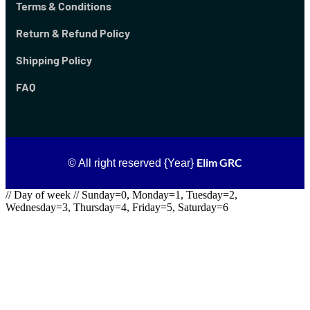
Terms & Conditions
Return & Refund Policy
Shipping Policy
FAQ
Elim GRC
© All right reserved
{Year}
// Day of week // Sunday=0, Monday=1, Tuesday=2,
Wednesday=3, Thursday=4, Friday=5, Saturday=6