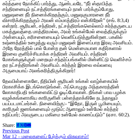
கர்த்தரை நோக்கிப் பார்த்து, ஆண்டவரே, “நீர் ஸ்தாபித்த
சந்திரனையும் நட்சத்திரங்களையும் நான் பார்க்கும்போது,
மனுஷனை நீர் நினைக்கிறதற்கும், மனுஷகுமாரனை நீர்
விசாரிக்கிறதற்கும் அவன் எம்மாத்திரம் என்கிறேன்” (சங். 8:3,4)
என்றார். சூரியன், சந்திரன், நட்சத்திரங்களெல்லாம் கர்த்தருடைய
மகத்துவத்தை மாத்திரமல்ல, அவர் உங்கள்மேல் வைத்திருக்கும்
அன்பையும், கரிசனையையும் வெளிப்படுத்துகின்றன. பகலில்
உஷ்ணத்தில் உழைத்து வரும் மனுஷன் இளைப்பாற இரவு அவசியம்.
அதே நேரத்தில் பால் போன்ற தன் மென்மையான கதிர்களால்
இரவை குளிர்ச்சியாக்க சந்திரன் அவசியம். சந்திரன்
மேகங்களுக்குள் மறையும் சந்தர்ப்பங்களில் மின்னிட்டு வெளிச்சம்
தர நட்சத்திரங்கள் அவசியம். கர்த்தர் இரவை எவ்வளவு
அருமையாய் அலங்கரித்திருக்கிறார்!
தேவபிள்ளைகளே, நீதியின் சூரியன் உங்கள் வாழ்க்கையில்
பிரகாசிக்க இடங்கொடுங்கள். அப்பொழுது அந்தகாரத்தின்
லோகாதிபதி உங்களைவிட்டு ஓடிப்போவான். நீங்கள் பாவ பழக்க
வழக்கங்களாகிய காரிருளின் பள்ளத்தாக்கிலே நடந்தாலும்
பயப்படமாட்டீர்கள். நினைவிற்கு:- “இதோ, இருள் பூமியையும்,
காரிருள் ஜனங்களையும் மூடும்; ஆனாலும் உன்மேல் கர்த்தர்
உதிப்பார்; அவருடைய மகிமை உன்மேல் காணப்படும்” (ஏசா. 60:2).
Share:
Previous Post
Mar 12 – மலைகளைப் பேர்க்கும் விசுவாசம்!