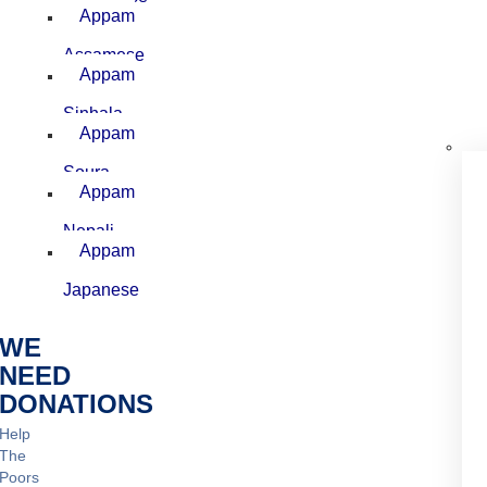
Appam
–
Assamese
Appam
–
Sinhala
Appam
–
Soura
Appam
–
Nepali
Appam
–
Japanese
WE
NEED
DONATIONS
Help
The
Poors