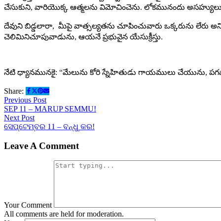
చేసుకుని, వారియొక్క ఆత్మలను విమోచించెను. లోకమునందు అసహ్యులు
దేవుని బిడ్డలారా, మీపై వాత్సల్యతను చూపించువారు ఒక్కరును లేరు అ
చెలిమినిచూపువాడును, ఆయనే ప్రభువైన యేసుక్రీస్తు.
నేటి ధ్యానమునకై: “మేలును కోరి స్నేహితుడు గాయములు చేయును, పగవాడ
Share:
Previous Post
SEP 11 – MARUP SEMMU!
Next Post
ସେପ୍ଟେମ୍ବର 11 – ବନ୍ଧୁ କର!
Leave A Comment
Your Comment
All comments are held for moderation.