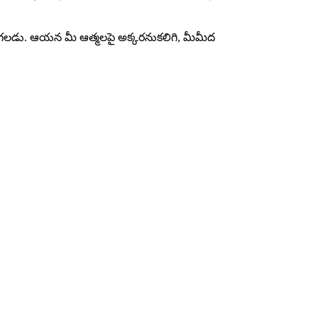
రు గలడు. ఆయన మీ ఆత్మలపై అక్కరనుకలిగి, మీమీద