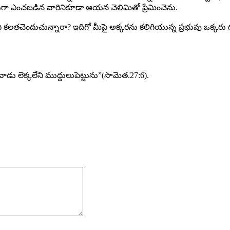
గా ఎంచబడిన వారినికూడా ఆయన చెలిమితో ప్రేమించెను.
ని కలతచెందుచున్నారా? ఇదిగో మీపై అక్కరను కలిగియున్న ప్రభువు ఒక్క
ు లెక్కలేని ముద్దులుపెట్టును”(సామెత.27:6).