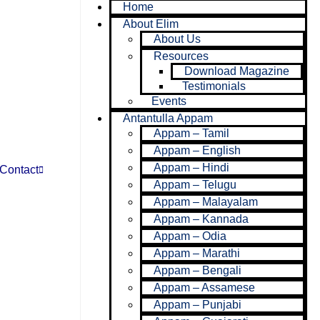
Home
About Elim
About Us
Resources
Download Magazine
Testimonials
Events
Antantulla Appam
Appam – Tamil
Appam – English
Appam – Hindi
Contact
Appam – Telugu
Appam – Malayalam
Appam – Kannada
Appam – Odia
Appam – Marathi
Appam – Bengali
Appam – Assamese
0
DONATE
Appam – Punjabi
NOW