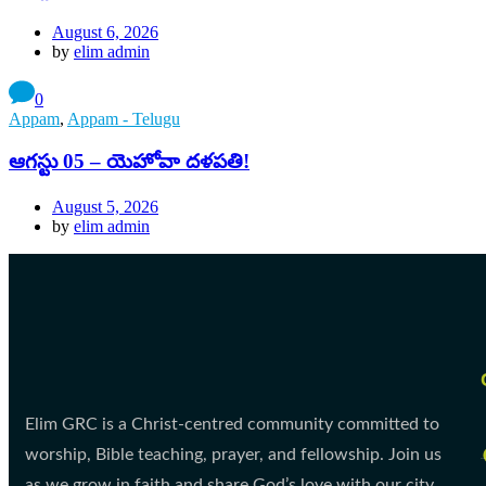
August 6, 2026
by
elim admin
0
Appam
,
Appam - Telugu
ఆగస్టు 05 – యెహోవా దళపతి!
August 5, 2026
by
elim admin
Elim GRC is a Christ-centred community committed to
worship, Bible teaching, prayer, and fellowship. Join us
as we grow in faith and share God’s love with our city.