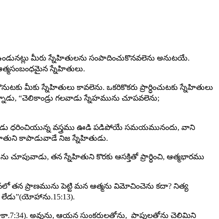
రు ఉండునట్లు మీరు స్నేహితులను సంపాదించుకొనవలెను అనుటయే.
ఆత్మసంబంధమైన స్నేహితులు.
ుటకు మీకు స్నేహితులు కావలెను. ఒకరికొకరు ప్రార్ధించుటకు స్నేహితులు
న్నాడు, “చెలికాండ్రు గలవాడు స్నేహమును చూపవలెను;
ు. ఒకడు ధరించియున్న వస్త్రము ఊడి పడిపోయే సమయమునందు, వాని
ేహితుని కాపాడువాడే నిజ స్నేహితుడు.
చూపువాడు, తన స్నేహితుని కొరకు ఆసక్తితో ప్రార్ధించి, ఆత్మభారము
లో తన ప్రాణమును పెట్టి మన ఆత్మను విమోచించెను కదా? నిత్య
ు లేడు”(యోహాను.15:13).
 (లూకా.7:34). అవును, ఆయన సుంకరులతోను, పాపులతోను చెలిమిని