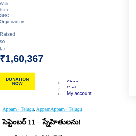
With
Elim
GRC
Organization
Raised
so
far
₹1,60,367
DONATION
Shop
NOW
Cart
My account
Appam - Telugu
,
AppamAppam - Telugu
సెప్టెంబర్ 11 – స్నేహితులను!