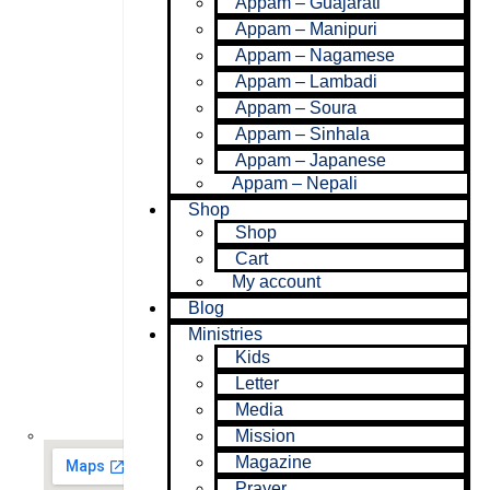
Appam – Guajarati
Appam – Manipuri
Appam – Nagamese
Appam – Lambadi
Appam – Soura
Appam – Sinhala
Appam – Japanese
Appam – Nepali
Shop
Shop
Cart
My account
Blog
Ministries
Kids
Letter
Media
Mission
Magazine
Prayer