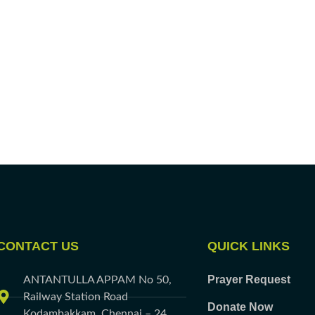
CONTACT US
QUICK LINKS
Prayer Request
ANTANTULLA APPAM No 50,
Railway Station Road
Donate Now
Kodambakkam, Chennai – 24