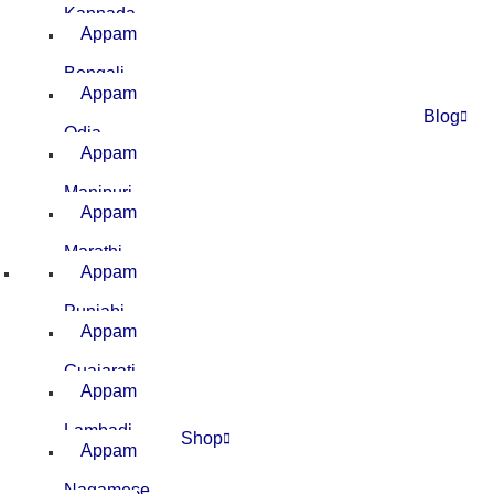
Kannada
Appam
–
Bengali
Appam
–
Blog
Odia
Appam
–
Manipuri
Appam
–
Marathi
Appam
–
Punjabi
Appam
–
Guajarati
Appam
–
Lambadi
Shop
Appam
–
Nagamese