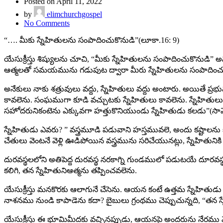
Posted on April 11, 2022
by
elimchurchgospel
No Comments
“…. మీకు స్నేహితులను సంపాదించుకొనుడి”(లూకా.16: 9)
యేసుక్రీస్తు శిష్యులను చూచి, “మీకు స్నేహితులను సంపాదించుకొనుడ
ఆత్మలతో సమయమును గడుపుట ద్వారా మీరు స్నేహితులను సంపాదించుకోగల
అనేకులు నాకు శత్రువులు వద్దు, స్నేహితులు వద్దు అంటారు. అయితే ప్రభ
కావలెను. సంఘముగా కూడి వచ్చుటకు స్నేహితులు కావలెను. స్నేహితులు 
సహోదరునికంటెను ఎక్కువగా హత్తుకొనియుండు స్నేహితుడు కలడు”(సామ
స్నేహితుడు ఎవరు? ” వస్త్రమూడి పడువాని హస్తమువలె, అందు కష్టాలన
చేతులు వెంటనే వెళ్లి ఊడిపోయిన వస్త్రమును సరిచేయునట్లు, స్నేహితునిక
దురవస్థలలోని అతిపెద్ద దురవస్థ నరకాగ్ని గుండములో పడుటయే దూరవస్థ.
కలిగి, తన స్నేహితునిఆత్మను తప్పించవలెను.
యేసుక్రీస్తు మనకొరకు ఆలాగునే చేసెను. ఆయన కంటే ఉత్తమ స్నేహితుడు
నాశనము నుండి కాపాడెను కదా? బైబులు గ్రంథము చెప్పుచున్నది, “తన స
యేసుక్రీస్తు ఈ భూమిమీదకు వచ్చినప్పుడు, ఆయనపై అందరును నేరము మ