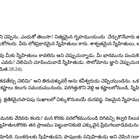
ి” అని చెప్పెను. ఎందుకో తెలుసా? నిత్యమైన గృహముయందు చేర్చుకొనేవా
రు. వీరు లోకప్రకారమైన స్నేహితులు కారు. శాశ్వతమైన స్నేహితులు, 
ువు మీకు స్నేహితులు కావలెను అని చెప్పుచున్నాడు. మీ భారమును పంచుకొన
ఎవరు? చెలిమిని చూపించువాడే స్నేహితుడు. సొలోమోను జ్ఞాని చెప్పుచు
ెత.18:24).
ు కడతేర్చు చెలిమి” అని తిరువళ్ళువర్ అను కవీశ్వరుడు చెప్పియుండెన
ి కష్టాలు కలుగు సమయమునందు, పరిగెత్తుకొని వెళ్లి ఆ కష్టాలలోనుండి, స్న
 క్షణికమైనపాపపు సుఖాలలో చిక్కుకొనుటయే దురవస్థ. నిజమైన స్నేహమును 
 మనకు వేరెవరు కలరు? మన కొరకు పరలోకమునుండి దిగివచ్చి కల్వరి సిలువ
్నేహితులకొరకు తన ప్రాణము పెట్టువానికంటె ఎక్కువైన ప్రేమగలవాడెవడున
ోపిరి. సుంకరులకు స్నేహితుడని, పాపులకు సన్నిహితుడు అని చెప్పిరి