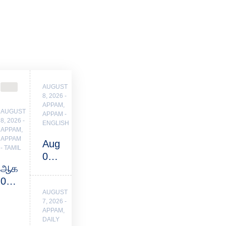
AUGUST
8, 2026
APPAM
,
AUGUST
APPAM -
8, 2026
ENGLISH
APPAM
,
APPAM
Aug
- TAMIL
08
ஆகஸ்டு
–
08
The
–
Giver
AUGUST
7, 2026
ஜீவனைத்
of
APPAM
,
தருகிறார்!
Life!
DAILY