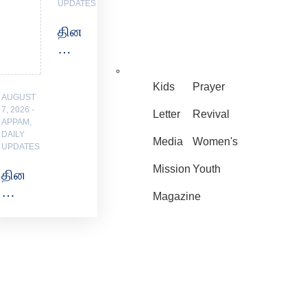
UPDATES
தினம்
ஒரு
ஊர்
–
Kids
Prayer
AUGUST
ஹல்லிமோயார்
7, 2026
Letter
Revival
APPAM
,
DAILY
Media
Women's
UPDATES
Mission
Youth
தினம்
ஒரு
Magazine
நாட்டின்
மாநிலம்
–
டிரா-
டஃபிலாலெட்