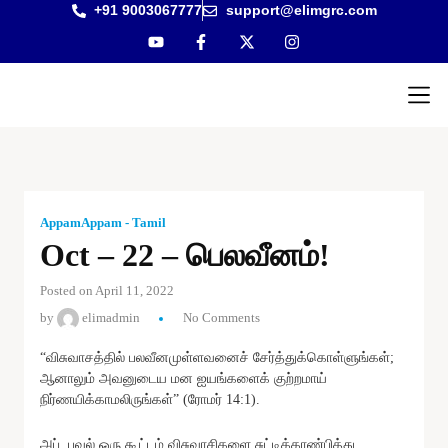
+91 9003067777
support@elimgrc.com
Antantul
Bible Co
AppamAppam - Tamil
Oct – 22 – பெலவீனம்!
Posted on April 11, 2022
by
elimadmin
No Comments
“விசுவாசத்தில் பலவீனமுள்ளவனைச் சேர்த்துக்கொள்ளுங்கள்;
ஆனாலும் அவனுடைய மன ஐயங்களைக் குற்றமாய்
நிர்ணயிக்காமலிருங்கள்” (ரோமர் 14:1).
அப். பவுல் ஒரு கூட்டம் விசுவாசிகளை சுட்டிக்காண்பித்து,