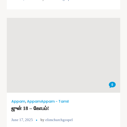
0
Appam
,
AppamAppam - Tamil
ஜுன் 18 – கோபம்!
June 17, 2025
by
elimchurchgospel