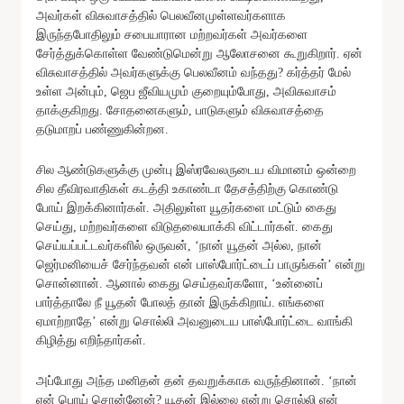
அவர்கள் விசுவாசத்தில் பெலவீனமுள்ளவர்களாக
இருந்தபோதிலும் சபையாரான மற்றவர்கள் அவர்களை
சேர்த்துக்கொள்ள வேண்டுமென்று ஆலோசனை கூறுகிறார். ஏன்
விசுவாசத்தில் அவர்களுக்கு பெலவீனம் வந்தது? கர்த்தர் மேல்
உள்ள அன்பும், ஜெப ஜீவியமும் குறையும்போது, அவிசுவாசம்
தாக்குகிறது. சோதனைகளும், பாடுகளும் விசுவாசத்தை
தடுமாறப் பண்ணுகின்றன.
சில ஆண்டுகளுக்கு முன்பு இஸ்ரவேலருடைய விமானம் ஒன்றை
சில தீவிரவாதிகள் கடத்தி உகாண்டா தேசத்திற்கு கொண்டு
போய் இறக்கினார்கள். அதிலுள்ள யூதர்களை மட்டும் கைது
செய்து, மற்றவர்களை விடுதலையாக்கி விட்டார்கள். கைது
செய்யப்பட்டவர்களில் ஒருவன், ‘நான் யூதன் அல்ல, நான்
ஜெர்மனியைச் சேர்ந்தவன் என் பாஸ்போர்ட்டைப் பாருங்கள்’ என்று
சொன்னான். ஆனால் கைது செய்தவர்களோ, ‘உன்னைப்
பார்த்தாலே நீ யூதன் போலத் தான் இருக்கிறாய். எங்களை
ஏமாற்றாதே’ என்று சொல்லி அவனுடைய பாஸ்போர்ட்டை வாங்கி
கிழித்து எறிந்தார்கள்.
அப்போது அந்த மனிதன் தன் தவறுக்காக வருந்தினான். ‘நான்
ஏன் பொய் சொன்னேன்? யூதன் இல்லை என்று சொல்லி ஏன்