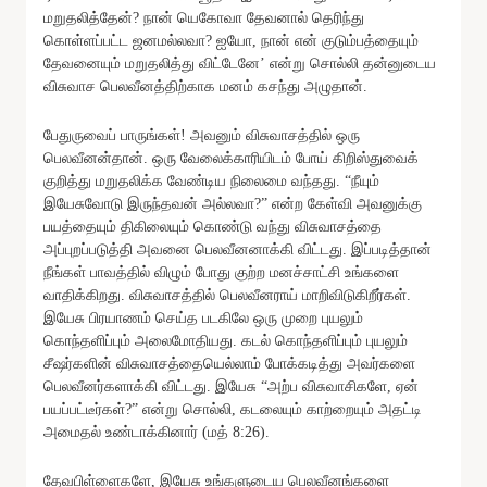
மறுதலித்தேன்? நான் யெகோவா தேவனால் தெரிந்து
கொள்ளப்பட்ட ஜனமல்லவா? ஐயோ, நான் என் குடும்பத்தையும்
தேவனையும் மறுதலித்து விட்டேனே’ என்று சொல்லி தன்னுடைய
விசுவாச பெலவீனத்திற்காக மனம் கசந்து அழுதான்.
பேதுருவைப் பாருங்கள்! அவனும் விசுவாசத்தில் ஒரு
பெலவீனன்தான். ஒரு வேலைக்காரியிடம் போய் கிறிஸ்துவைக்
குறித்து மறுதலிக்க வேண்டிய நிலைமை வந்தது. “நீயும்
இயேசுவோடு இருந்தவன் அல்லவா?” என்ற கேள்வி அவனுக்கு
பயத்தையும் திகிலையும் கொண்டு வந்து விசுவாசத்தை
அப்புறப்படுத்தி அவனை பெலவீனனாக்கி விட்டது. இப்படித்தான்
நீங்கள் பாவத்தில் விழும் போது குற்ற மனச்சாட்சி உங்களை
வாதிக்கிறது. விசுவாசத்தில் பெலவீனராய் மாறிவிடுகிறீர்கள்.
இயேசு பிரயாணம் செய்த படகிலே ஒரு முறை புயலும்
கொந்தளிப்பும் அலைமோதியது. கடல் கொந்தளிப்பும் புயலும்
சீஷர்களின் விசுவாசத்தையெல்லாம் போக்கடித்து அவர்களை
பெலவீனர்களாக்கி விட்டது. இயேசு “அற்ப விசுவாசிகளே, ஏன்
பயப்பட்டீர்கள்?” என்று சொல்லி, கடலையும் காற்றையும் அதட்டி
அமைதல் உண்டாக்கினார் (மத் 8:26).
தேவபிள்ளைகளே, இயேசு உங்களுடைய பெலவீனங்களை