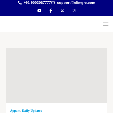
+91 9003067777
support@elimgrc.com
Antantulla
Bible Col
Appam
,
Daily Updates