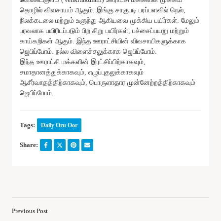
தொழில் விவசாயம் ஆகும். இங்கு சாகுபடி பரப்பளவில் நெல்,
நிலக்கடலை மற்றும் உளுந்து ஆகியவை முக்கிய பயிர்கள். மேலும்
பரவலாக பயிரிடப்படும் பிற சிறு பயிர்கள், பச்சைப்பயறு மற்றும்
காய்கறிகள் ஆகும். இந்த ஊராட்சியின் விவசாயிகளுக்காக
ஜெபிப்போம். நல்ல விளைச்சலுக்காக ஜெபிப்போம்.
இந்த ஊராட்சி மக்களின் இரட்சிப்பிற்காகவும்,
சமாதானத்துக்காகவும், எழுப்புதலுக்காகவும்
ஆசீர்வாதத்திற்காகவும், பொருளாதார முன்னேற்றத்திற்காகவும்
ஜெபிப்போம்.
Tags:
Daily Oru Oor
Share:
Previous Post