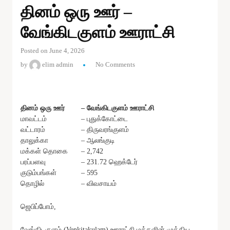
தினம் ஒரு ஊர் –
வேங்கிடகுளம் ஊராட்சி
Posted on June 4, 2026
by
elim admin
No Comments
தினம் ஒரு ஊர்
– வேங்கிடகுளம் ஊராட்சி
மாவட்டம்
– புதுக்கோட்டை
வட்டாரம்
– திருவரங்குளம்
தாலுக்கா
– ஆலங்குடி
மக்கள் தொகை
– 2,742
பரப்பளவு
– 231.72 ஹெக்டேர்
குடும்பங்கள்
– 595
தொழில்
– விவசாயம்
ஜெபிப்போம்,
வேங்கிடகுளம் (Venkitakulam) ஊராட்சி மக்களின் முக்கிய