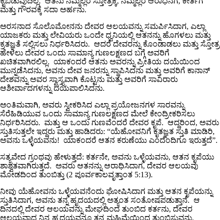
ಕೈಬಿಡುವುದಿಲ್ಲ. ಆತನು ನಮ್ಮೆಲ್ಲರ ಸ್ತೋತ್ರಕ್ಕೆ, ನಮ್ಮೆಲ್ಲರ ಆರಾಧನೆಗೆ, ಕೀರ್ತಿಗೆ
ಮತ್ತು ಗೌರವಕ್ಕೆ ಸದಾ ಅರ್ಹನು.
ಅರಸನಾದ ಸೊಲೊಮೋನನು ದೇವರ ಆಲಯವನ್ನು ಸಮರ್ಪಿಸಿದಾಗ, ಎಲ್ಲಾ
ಯಾಜಕರು ಮತ್ತು ಲೇವಿಯರು ಒಂದೇ ಧ್ವನಿಯಲ್ಲಿ ಆತನನ್ನು ಹೊಗಳಲು ಮತ್ತು
ಕ್ರತಜ್ಞತೆ ಸಲ್ಲಿಸಲು ನಿರ್ಧರಿಸಿದರು. ಆದರೆ ದೇವರನ್ನು ಕೊಂಡಾಡಲು ಮತ್ತು ಸ್ತೋತ್ರ
ಹೇಳಲು ದೇವರ ಒಂದು ಸಾಮಾನ್ಯ ಗುಣಲಕ್ಷಣದ ಬಗ್ಗೆ ಅವರಿಗೆ
ಖಚಿತವಾಗಿರಲಿಲ್ಲ. ಯಾಕಂದರೆ ಆತನು ಅವರನ್ನು ಪ್ರೀತಿಯ ದಯೆಯಿಂದ
ಮುನ್ನಡೆಸಿದನು, ಅವನು ದೇವ ಜನರನ್ನು ಸ್ಥಾಪಿಸಿದನು ಮತ್ತು ಅವರಿಗೆ ಕಾನಾನ್
ದೇಶವನ್ನು ಅವರ ಸ್ವಾಸ್ತ್ಯವಾಗಿ ಕೊಟ್ಟನು ಮತ್ತು ಅವರಿಗೆ ಸಾವಿರಾರು
ಆಶೀರ್ವಾದಗಳನ್ನು ದಯಪಾಲಿಸಿದನು.
ಅಂತಿಮವಾಗಿ, ಅವರು ಸ್ವೀಕರಿಸಿದ ಎಲ್ಲಾ ಪ್ರಯೋಜನಗಳ ಸಾರವನ್ನು
ಸೆರೆಹಿಡಿಯುವ ಒಂದು ಸಾಮಾನ್ಯ ಗುಣಲಕ್ಷಣದ ಮೇಲೆ ಕೇಂದ್ರೀಕರಿಸಲು
ನಿರ್ಧರಿಸಿದರು. ಮತ್ತು ಆ ಒಂದು ಗುಣವೆಂದರೆ ದೇವರ ಕೃಪೆ. ಆದ್ದರಿಂದ, ಅವರು
ಸ್ತುತಿಸುತ್ತಲೇ ಇದ್ದರು ಮತ್ತು ಹಾಡಿದರು: “ಯೆಹೋವನಿಗೆ ಕೃತಜ್ಞತ ಸ್ತುತಿ ಮಾಡಿರಿ,
ಅವನು ಒಳ್ಳೆಯವನು! ಯಾಕಂದರೆ ಆತನ ಕರುಣೆಯು ಎಂದೆಂದಿಗೂ ಇರುತ್ತದೆ”.
ಸತ್ಯವೇದ ಗ್ರಂಥವು ಹೇಳುತ್ತದೆ: ಕರ್ತನೇ, ಅವನು ಒಳ್ಳೆಯವನು, ಆತನ ಕೃಪೆಯು
ಶಾಶ್ವತವಾಗಿರುತ್ತದೆ. ಅವರು ಆತನನ್ನು ಆರಾಧಿಸಿದಾಗ, ದೇವರ ಆಲಯವು
ಮೋಡದಿಂದ ತುಂಬಿತ್ತು (2 ಪೂರ್ವಕಾಲವೃತ್ತಾಂತ 5:13).
ನೀವು ಯೆಹೋವನು ಒಳ್ಳೆಯವನೆಂದು ಘೋಷಿಸಿದಾಗ ಮತ್ತು ಆತನ ಕೃಪೆಯನ್ನು
ಸ್ತುತಿಸಿದಾಗ, ಅವನು ತನ್ನ ಹೃದಯದಲ್ಲಿ ಅತ್ಯಂತ ಸಂತೋಷಪಡುತ್ತಾನೆ. ಆ
ದಿನದಲ್ಲಿ ದೇವರ ಆಲಯವನ್ನು ಮೇಘದಿಂದ ತುಂಬಿದ ಕರ್ತನು, ದೇವರ
ಆಲಯವಾದ ನಿನ್ನ ಹೃದಯವನ್ನೂ ತನ್ನ ಮಹಿಮೆಯಿಂದ ತುಂಬಿಸುವನು,