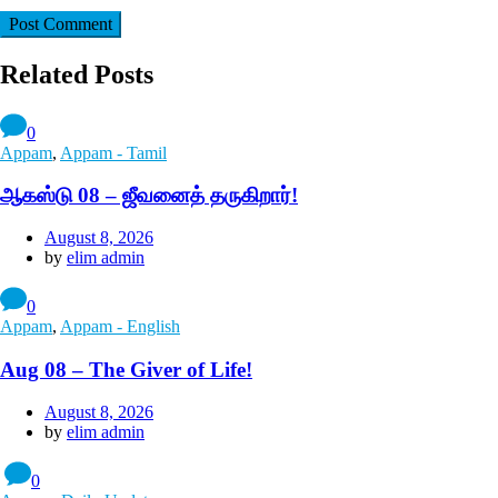
Related Posts
0
Appam
,
Appam - Tamil
ஆகஸ்டு 08 – ஜீவனைத் தருகிறார்!
August 8, 2026
by
elim admin
0
Appam
,
Appam - English
Aug 08 – The Giver of Life!
August 8, 2026
by
elim admin
0