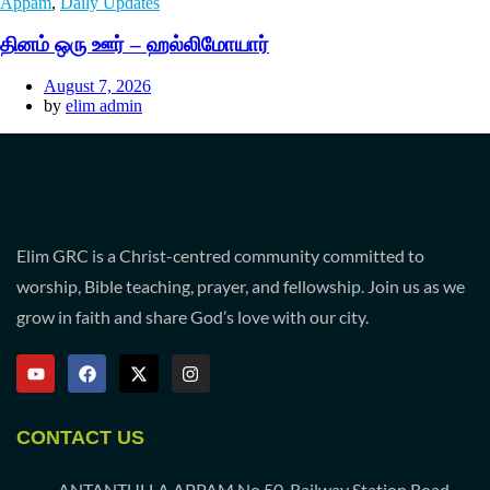
Appam
,
Daily Updates
தினம் ஒரு ஊர் – ஹல்லிமோயார்
August 7, 2026
by
elim admin
Elim GRC is a Christ-centred community committed to
worship, Bible teaching, prayer, and fellowship. Join us as we
grow in faith and share God’s love with our city.
CONTACT US
ANTANTULLA APPAM No 50, Railway Station Road