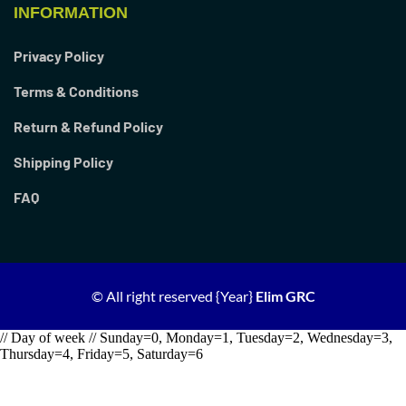
INFORMATION
Privacy Policy
Terms & Conditions
Return & Refund Policy
Shipping Policy
FAQ
© All right reserved
{Year}
Elim GRC
// Day of week // Sunday=0, Monday=1, Tuesday=2, Wednesday=3,
Thursday=4, Friday=5, Saturday=6