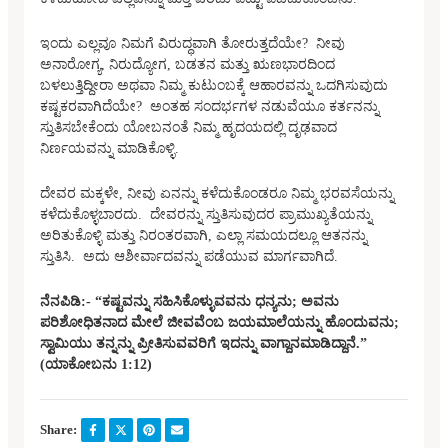
ಇಂದು ಎಲ್ಲವೂ ನಿಮಗೆ ವಿರುದ್ಧವಾಗಿ ತೋರುತ್ತದೆಯೇ? ನೀವು
ಅನಾರೋಗ್ಯ, ನಿರುದ್ಯೋಗ, ಬಡತನ ಮತ್ತು ಋಣಭಾರದಿಂದ
ಬಳಲುತ್ತಿದ್ದೀರಾ ಅಥವಾ ನಿಮ್ಮ ಕುಟುಂಬಕ್ಕೆ ಆಹಾರವನ್ನು ಒದಗಿಸುವುದು
ಕಷ್ಟಕರವಾಗಿದೆಯೇ? ಅಂತಹ ಸಂದರ್ಭಗಳ ನಡುವೆಯೂ ಕರ್ತನನ್ನು
ಸ್ತುತಿಸಬೇಕೆಂದು ಯೋಬನಂತೆ ನಿಮ್ಮ ಹೃದಯದಲ್ಲಿ ದೃಢವಾದ
ನಿರ್ಣಯವನ್ನು ಮಾಡಿಕೊಳ್ಳಿ.
ದೇವರ ಮಕ್ಕಳೇ, ನೀವು ಏನನ್ನು ಕಳೆದುಕೊಂಡರೂ ನಿಮ್ಮ ಭರವಸೆಯನ್ನು
ಕಳೆದುಕೊಳ್ಳಬಾರದು. ದೇವರನ್ನು ಸ್ತುತಿಸುವುದರ ಪ್ರಾಮುಖ್ಯತೆಯನ್ನು
ಅರಿತುಕೊಳ್ಳಿ ಮತ್ತು ನಿರಂತರವಾಗಿ, ಎಲ್ಲಾ ಸಮಯದಲ್ಲೂ ಆತನನ್ನು
ಸ್ತುತಿಸಿ. ಅದು ಆಶೀರ್ವಾದವನ್ನು ಪಡೆಯುವ ಮಾರ್ಗವಾಗಿದೆ.
ನೆನಪಿಡಿ:- “ಕಷ್ಟವನ್ನು ಸಹಿಸಿಕೊಳ್ಳುವವನು ಧನ್ಯನು; ಅವನು
ಪರಿಶೋಧಿತನಾದ ಮೇಲೆ ಜೀವವೆಂಬ ಜಯಮಾಲೆಯನ್ನು ಹೊಂದುವನು;
ಸ್ವಾವಿುಯು ತನ್ನನ್ನು ಪ್ರೀತಿಸುವವರಿಗೆ ಇದನ್ನು ವಾಗ್ದಾನಮಾಡಿದ್ದಾನೆ.”
(ಯಾಕೋಬನು 1:12)
Share: