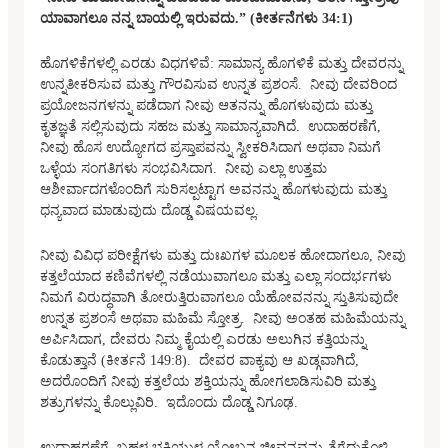
ಯಾವಾಗಲೂ ನನ್ನ ಬಾಯಲ್ಲಿ ಇರುವದು.” (ಕೀರ್ತನೆಗಳು 34:1)
ಹೊಗಳಿಕೆಗಳಲ್ಲಿ ಎರಡು ವಿಧಗಳಿವೆ: ಸಾಮಾನ್ಯ ಹೊಗಳಿಕೆ ಮತ್ತು ದೇವರನ್ನು
ಉನ್ನತೀಕರಿಸುವ ಮತ್ತು ಗೌರವಿಸುವ ಉನ್ನತ ಪ್ರಶಂಸೆ. ನೀವು ದೇವರಿಂದ
ಪ್ರಯೋಜನಗಳನ್ನು ಪಡೆದಾಗ ನೀವು ಆತನನ್ನು ಹೊಗಳುವುದು ಮತ್ತು
ಕೃತಜ್ಞತೆ ಸಲ್ಲಿಸುವುದು ಸಹಜ ಮತ್ತು ಸಾಮಾನ್ಯವಾಗಿದೆ. ಉದಾಹರಣೆಗೆ,
ನೀವು ಹೊಸ ಉದ್ಯೋಗದ ಪ್ರಸ್ತಾಪವನ್ನು ಸ್ವೀಕರಿಸಿದಾಗ ಅಥವಾ ನಿಮಗೆ
ಒಳ್ಳೆಯ ಸಂಗತಿಗಳು ಸಂಭವಿಸಿದಾಗ. ನೀವು ಎಲ್ಲಾ ಉತ್ತಮ
ಆಶೀರ್ವಾದಗಳೊಂದಿಗೆ ಸುರಿಸಲ್ಪಟ್ಟಾಗ ಅವನನ್ನು ಹೊಗಳುವುದು ಮತ್ತು
ಧನ್ಯವಾದ ಮಾಡುವುದು ದೊಡ್ಡ ವಿಷಯವಲ್ಲ.
ನೀವು ವಿವಿಧ ಪರೀಕ್ಷೆಗಳು ಮತ್ತು ದುಃಖಗಳ ಮೂಲಕ ಹೋದಾಗಲೂ, ನೀವು
ಕತ್ತಲೆಯಾದ ಕಣಿವೆಗಳಲ್ಲಿ ನಡೆಯುವಾಗಲೂ ಮತ್ತು ಎಲ್ಲಾ ಸಂದರ್ಭಗಳು
ನಿಮಗೆ ವಿರುದ್ಧವಾಗಿ ತೋರುತ್ತಿರುವಾಗಲೂ ಯೆಹೋವನನ್ನು ಸ್ತುತಿಸುವುದೇ
ಉನ್ನತ ಪ್ರಶಂಸೆ ಅಥವಾ ಮಹಿಮೆ ಸ್ತೋತ್ರ. ನೀವು ಅಂತಹ ಮಹಿಮೆಯನ್ನು
ಅರ್ಪಿಸಿದಾಗ, ದೇವರು ನಿಮ್ಮ ಕೈಯಲ್ಲಿ ಎರಡು ಅಲುಗಿನ ಕತ್ತಿಯನ್ನು
ಕೊಡುತ್ತಾನೆ (ಕೀರ್ತನೆ 149:8). ದೇವರ ವಾಕ್ಯವು ಆ ಖಡ್ಗವಾಗಿದೆ,
ಅದರೊಂದಿಗೆ ನೀವು ಕತ್ತಲೆಯ ಶಕ್ತಿಯನ್ನು ಹೋಗಲಾಡಿಸುವಿರಿ ಮತ್ತು
ಶತ್ರುಗಳನ್ನು ಕೊಲ್ಲುವಿರಿ. ಇದೊಂದು ದೊಡ್ಡ ನಿಗೂಢ.
ಉದಾಹರಣೆಗೆ, ಬಹಳ ಭಕ್ತಿಯುಳ್ಳ ಯೋಬನ ಜೀವನವನ್ನು ತೆಗೆದುಕೊಳ್ಳಿ.