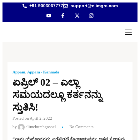
+91 9003067777
support@elimgrc.com
Antantulla A
Bible Colleg
Appam
,
Appam - Kannada
ಏಪ್ರಿಲ್ 02 – ಎಲ್ಲಾ
ಸಮಯದಲ್ಲೂ ಕರ್ತನನ್ನು
ಸ್ತುತಿಸಿ!
Posted on April 2, 2022
by
elimchurchgospel
No Comments
“ನಾನು ಯೆಹೋವನನ್ನು ಎಡೆಬಿಡದೆ ಕೊಂಡಾಡುವೆನು; ಆತನ ಸ್ತೋತ್ರವು