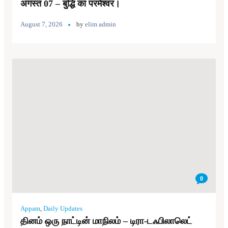
अगस्त 07 – बुद्धि का परमेश्वर।
August 7, 2026
by
elim admin
0
Appam
,
Daily Updates
தினம் ஒரு நாட்டின் மாநிலம் – டிரா-டஃபிலாலெட்