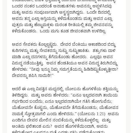
ಒಂದರ ನಂತರ ಒಂದರಂತೆ ಅನಾಹುತಗಳು ಅವನನ್ನು ಅಪ್ಪಳಿಸಿದವು
ಮತ್ತು ಅವನು ಸಂಪೂರ್ಣವಾಗಿ ಅಸ್ವಸ್ಥನಾಗಿದ್ದನು. ಒಂದೇ ದಿನದಲ್ಲಿ,
ಅವನು ತನ್ನ ಎಲ್ಲಾ ಆಸ್ತಿಯನ್ನು ಕಳೆದುಕೊಂಡನು ಮತ್ತು ಅವನ ಎಲ್ಲಾ
ಪುತ್ರರು ಮತ್ತು ಹೆಣ್ಣುಮಕ್ಕಳು ದುರಂತ ರೀತಿಯಲ್ಲಿ ತಮ್ಮ ಜೀವನವನ್ನು
ಕಳೆದುಕೊಂಡರು. ಒಂದು ಮಗು ಕೂಡ ಜೀವಂತವಾಗಿ ಉಳಿದಿಲ್ಲ.
ಅವನ ಸೇವಕರು ಕೊಲ್ಲಲ್ಪಟ್ಟರು. ದೇವರ ಬೆಂಕಿಯು ಆಕಾಶದಿಂದ ಬಿದ್ದು
ಕುರಿಗಳನ್ನು ಮತ್ತು ಸೇವಕರನ್ನು ಸುಟ್ಟು ಸುಟ್ಟುಹಾಕಿತು. ಶತ್ರುಗಳು ದಾಳಿ
ಮಾಡಿ ಎಲ್ಲಾ ದನಗಳನ್ನು ತೆಗೆದುಕೊಂಡು ಹೋದರು. ಎಲ್ಲವೂ ಅವನ
ವಿರುದ್ಧ ನಡೆಯುತ್ತಿತ್ತು. ಅವನ ಹೆಂಡತಿಯೂ ಅವನ ವಿರುದ್ಧ ತಿರುಗಿಬಿದ್ದು
ಹೇಳಿದಳು: “ನೀವು ಇನ್ನೂ ನಿಮ್ಮ ಸಮಗ್ರತೆಯನ್ನು ಹಿಡಿದಿಟ್ಟುಕೊಳ್ಳುತ್ತೀರಾ?
ದೇವರನ್ನು ಶಪಿಸಿ ಸಾಯಿರಿ!”
ಆದರೆ ಈ ಎಲ್ಲಾ ವಿಪತ್ತಿನ ಮಧ್ಯದಲ್ಲಿ, ಯೋಬನು ಹೊಗಳಿಕೆಯ ಶಕ್ತಿಯನ್ನು
ತಿಳಿದಿದ್ದನು. ಮತ್ತು ಅವರು ಹೇಳಿದರು: “ಏನೂ ಇಲ್ಲದವನಾಗಿ ತಾಯಿಯ
ಗರ್ಭದಿಂದ ಬಂದೆನು; ಏನೂ ಇಲ್ಲದವನಾಗಿಯೇ ಗತಿಸಿ ಹೋಗುವೆನು;
ಯೆಹೋವನೇ ಕೊಟ್ಟನು, ಯೆಹೋವನೇ ತೆಗೆದುಕೊಂಡನು; ಯೆಹೋವನ
ನಾಮಕ್ಕೆ ಸ್ತೋತ್ರವಾಗಲಿ ಎಂದು ಹೇಳಿದನು.” (ಯೋಬನು 1:21) ಅವನು
ಎಂದಿಗೂ ದೇವರ ಮೇಲಿನ ನಂಬಿಕೆಯನ್ನು ಕಳೆದುಕೊಳ್ಳಲಿಲ್ಲ. ಮತ್ತು
ಅಂತಿಮ ಫಲಿತಾಂಶ ಏನು? ಅವನ ಹೊಗಳಿಕೆಯಿಂದಾಗಿ, ಅವನು
ಕಳೆದುಹೋದ ಎಲ್ಲವನ್ನೂ ಮತ್ತೆ ಎರಡು ಪಟ್ಟು ಪಡೆದುಕೊಂಡನು.