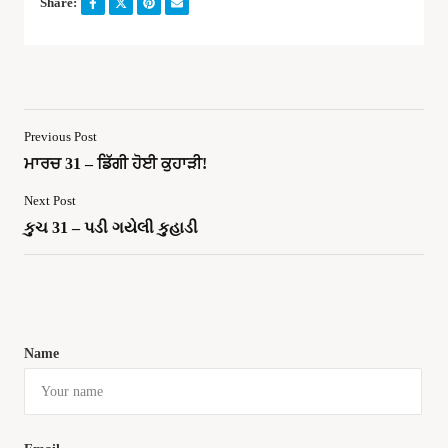
Share:
Previous Post
ਮਾਰਚ 31 – ਡਿੱਗੀ ਹੋਈ ਕੁਹਾੜੀ!
Next Post
કુચ 31 – પડી ગયેલી કુહાડી
Name