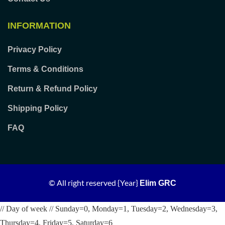
INFORMATION
Privacy Policy
Terms & Conditions
Return & Refund Policy
Shipping Policy
FAQ
© All right reserved
{Year}
Elim GRC
// Day of week // Sunday=0, Monday=1, Tuesday=2, Wednesday=3,
Thursday=4, Friday=5, Saturday=6