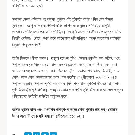
কৰিন্থীয়া ৬: ১৯- ২০)৷
ঈশ্বৰৰ সেৱক এলিয়াই পয়গম্বৰৰ পুত্ৰক এই কুঠাৰটো ক’ত পৰিল সেই বিষয়ে
সুধিছিল। আপুনি নিজকে পৰীক্ষা কৰিব লাগিব আৰু বুজিব লাগিব যে আপুনি
আপোনাৰ পবিত্ৰতাৰ পৰা ক’ত পৰিছিল। আপুনি আপোনাৰ জীৱনত প্ৰকৃততে ক’ত
পিছলি গৈছিল? কেনে ধৰণৰ পাপে আপোনাক ধৰি ৰাখিছে? আৰু আপোনাৰ বৰ্তমানৰ
স্থিতি প্ৰকৃততে কি?
আজি নিজকে পৰীক্ষা কৰক। দায়ূদৰ দৰে আপুনিও এইদৰে প্ৰাৰ্থনা কৰা উচিত: “হে
ঈশ্বৰ, মোৰ বুজ বিচাৰ লোৱা আৰু মোৰ অন্তঃকৰণ জানা; মোক পৰীক্ষা কৰি চোৱা
আৰু মোৰ সঙ্কল্পবোৰ জানা; মোৰ ভিতৰত দুষ্টতাৰ কোনো পথ আছে কি নাই, তাক
চোৱা, আৰু মোক অনন্তকালৰ পথত গমন কৰোঁৱা।” (গীতমালা ১৩৯: ২৩- ২৪)৷
ঈশ্বৰৰ সন্তান, ঈশ্বৰৰ প্ৰতি আপোনাৰ পূৰ্বৰ প্ৰেমআৰু প্ৰাৰ্থনা জীৱনত আপোনাৰ
পূৰ্বৰ উৎসাহলৈ ঘূৰি যাওঁক। প্ৰভু য়ে তোমাক ওপৰলৈ তুলি বলৈ আৰু আপোনাক পুনৰ
পবিত্ৰতাত প্ৰতিষ্ঠা কৰিবলৈ অনুগ্ৰহ কৰে।
অধিক ধ্যানৰ বাবে পদ: “তোমাৰ পৰিত্ৰাণৰ আনন্দ মোক পুনৰায় দান কৰা; তোমাৰ
উদাৰ আত্মা দি মোক ধৰি ৰাখা।” (গীতমালা ৫১: ১২)।