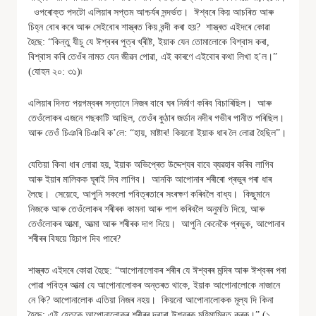
ওপৰোক্ত পদটো এলিয়াৰ সপ্তম আশ্চৰ্যৰ সন্দৰ্ভত। ঈশ্বৰে কিয় আচৰিত আৰু
চিহ্ন বোৰ কৰে আৰু সেইবোৰ শাস্ত্ৰত কিয় বন্দী কৰা হয়? শাস্ত্ৰত এইদৰে কোৱা
হৈছে: “কিন্তু যীচু যে ঈশ্বৰৰ পুত্ৰ খ্ৰীষ্ট, ইয়াক যেন তোমালোকে বিশ্বাস কৰা,
বিশ্বাস কৰি তেওঁৰ নামত যেন জীৱন পোৱা, এই কাৰণে এইবোৰ কথা লিখা হ’ল।”
(যোহন ২০: ৩১)৷
এলিয়াৰ দিনত পয়গম্বৰৰ সন্তানে নিজৰ বাবে ঘৰ নিৰ্মাণ কৰিব বিচাৰিছিল। আৰু
তেওঁলোকৰ এজনে গছকাটি আছিল, তেওঁৰ কুঠাৰ জৰ্ডান নদীৰ গভীৰ পানীত পৰিছিল।
আৰু তেওঁ চিঞৰি চিঞৰি ক’লে: “হায়, মাষ্টাৰ! কিয়নো ইয়াক ধাৰ লৈ লোৱা হৈছিল”।
যেতিয়া কিবা ধাৰ লোৱা হয়, ইয়াক অভিপ্ৰেত উদ্দেশ্যৰ বাবে ব্যৱহাৰ কৰিব লাগিব
আৰু ইয়াৰ মালিকক ঘূৰাই দিব লাগিব। আনকি আপোনাৰ শৰীৰো প্ৰভুৰ পৰা ধাৰ
লৈছে। সেয়েহে, আপুনি সকলো পবিত্ৰতাৰে সংৰক্ষণ কৰিবলৈ বাধ্য। কিছুমানে
নিজকে আৰু তেওঁলোকৰ শৰীৰক কামনা আৰু পাপ কৰিবলৈ অনুমতি দিয়ে, আৰু
তেওঁলোকৰ আত্মা, আত্মা আৰু শৰীৰক দাগ দিয়ে। আপুনি কেনেকৈ প্ৰভুক, আপোনাৰ
শৰীৰৰ বিষয়ে হিচাপ দিব পাৰে?
শাস্ত্ৰত এইদৰে কোৱা হৈছে: “আপোনালোকৰ শৰীৰ যে ঈশ্বৰৰ মন্দিৰ আৰু ঈশ্বৰৰ পৰা
পোৱা পবিত্ৰ আত্মা যে আপোনালোকৰ অন্তৰত থাকে, ইয়াক আপোনালোকে নাজানে
নে কি? আপোনালোক এতিয়া নিজৰ নহয়। কিয়নো আপোনালোকক মূল্য দি কিনা
হৈছে; এই হেতুকে আপোনালোকৰ শৰীৰৰ দ্বাৰা ঈশ্বৰক মহিমাম্বিত কৰক।” (১