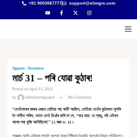
+91 9003067777
support@elimgrc.com
Antantul
Bible Co
Appam - Assamese
মার্চ 31 – পৰি যোৱা কুঠাৰ!
Posted on April 11, 2022
by
elimchurchgospel
No Comments
“তেওঁলোকৰ মাজৰ এজনে যেতিয়া গছ কাটি আছিল, তেতিয়া তেওঁৰ কুঠাৰখন সুলকি
গৈ পানীত পৰিল; তাতে তেওঁ চিঞঁৰ মাৰি ক
’
লে, “হায় হায়! হে প্ৰভু, মই এইখন
আনৰ পৰা খুজি আনিছিলো!” (২ ৰজা ৬: ৫)।
শাস্ত্ৰত আমি এলিয়াৰ সাতটা আশ্চৰ্য আৰু ইলীছাৰ চৈধ্যটা আশ্চৰ্যৰ বিষয়ে পঢ়িছিলো।