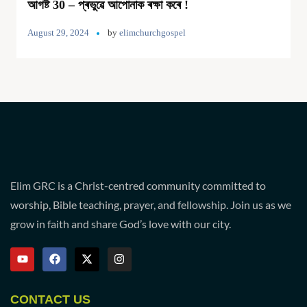
আগষ্ট 30 – প্ৰভুৱে আপোনাক ৰক্ষা কৰে !
August 29, 2024
by
elimchurchgospel
Elim GRC is a Christ-centred community committed to
worship, Bible teaching, prayer, and fellowship. Join us as we
grow in faith and share God’s love with our city.
CONTACT US