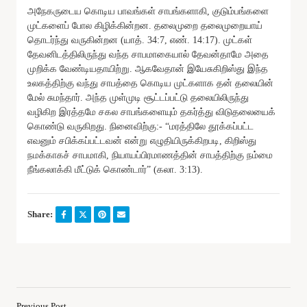
அநேகருடைய கொடிய பாவங்கள் சாபங்களாகி, குடும்பங்களை
முட்களைப் போல கிழிக்கின்றன. தலைமுறை தலைமுறையாய்
தொடர்ந்து வருகின்றன (யாத். 34:7, எண். 14:17). முட்கள்
தேவனிடத்திலிருந்து வந்த சாபமாகையால் தேவன்தாமே அதை
முறிக்க வேண்டியதாயிற்று. ஆகவேதான் இயேசுகிறிஸ்து இந்த
உலகத்திற்கு வந்து சாபத்தை கொடிய முட்களாக தன் தலையின்
மேல் சுமந்தார். அந்த முள்முடி சூட்டப்பட்டு தலையிலிருந்து
வழிகிற இரத்தமே சகல சாபங்களையும் தகர்த்து விடுதலையைக்
கொண்டு வருகிறது. நினைவிற்கு:- “மரத்திலே தூக்கப்பட்ட
எவனும் சபிக்கப்பட்டவன் என்று எழுதியிருக்கிறபடி, கிறிஸ்து
நமக்காகச் சாபமாகி, நியாயப்பிரமாணத்தின் சாபத்திற்கு நம்மை
நீங்கலாக்கி மீட்டுக் கொண்டார்” (கலா. 3:13).
Share:
Previous Post