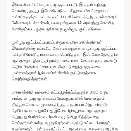
இயேசுவின் சிரசில் முள்முடி சூட்டப்பட்டு, இரத்தம் வழிந்து
கொண்டிருந்தது. இயேசுவோடுகூட சிலுவையில் அறையப்பட்ட
கள்ளர்களுக்கு முள்முடி சூட்டப்படவில்லை. அதற்கு முன்பாகவும்,
பின்பாகவும் ரோமர்கள், பலரை சிலுவையில் அறைந்து கொன்ற
போதிலும்கூட, ஒருவருக்காவது முள்முடி சூட்டவில்லை.
முள்முடி சூட்டப்பட்டவராய், சிலுவையிலே தொங்கினவர்
இயேசுகிறிஸ்து மட்டுமே. அவர் உங்களுக்காக முள்முடி சூட்டப்பட
மகிழ்ச்சியோடு தம்மை ஒப்புக்கொடுத்தார். இஸ்ரவேல் தேசத்தில்
ஏறக்குறைய இருபத்தி நான்கு வகையான கொடிய முட்களுண்டு.
அதில் மிகவும் கூர்மையான விஷம் நிறைந்த ஒரு வகை
முள்ளைத்தான் இயேசுவின் சிரசில் சூட்டுவதற்காக
தெரிந்தெடுத்தார்கள்.
பாதாளத்தின் வல்லமை கட்டவிழிக்கப்பட்டிருந்த நேரம் அது.
சாத்தான் முழு மூர்க்கமாய் தேவகுமாரனின் மேல் வஞ்சம்
தீர்த்துக்கொள்ள முனைந்திருந்த சந்தர்ப்பம் அது. சரித்திர
ஆசிரியர்கள் கூறும்போது இயேசுகிறிஸ்துவை ஏறக்குறைய
அறுநூறு போர்ச்சேவகர்கள் சூழ நின்று சித்திரவதை
செய்தார்கள் என்று எழுதுகிறார்கள். உருட்டு கட்டையினாலும்,
தடியினாலும், முள்முடி சூட்டப்பட்ட அவருடைய தலையை அடித்து