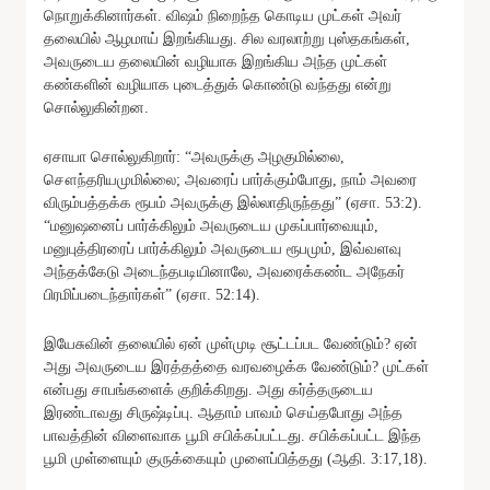
நொறுக்கினார்கள். விஷம் நிறைந்த கொடிய முட்கள் அவர்
தலையில் ஆழமாய் இறங்கியது. சில வரலாற்று புஸ்தகங்கள்,
அவருடைய தலையின் வழியாக இறங்கிய அந்த முட்கள்
கண்களின் வழியாக புடைத்துக் கொண்டு வந்தது என்று
சொல்லுகின்றன.
ஏசாயா சொல்லுகிறார்: “அவருக்கு அழகுமில்லை,
சௌந்தரியமுமில்லை; அவரைப் பார்க்கும்போது, நாம் அவரை
விரும்பத்தக்க ரூபம் அவருக்கு இல்லாதிருந்தது” (ஏசா. 53:2).
“மனுஷனைப் பார்க்கிலும் அவருடைய முகப்பார்வையும்,
மனுபுத்திரரைப் பார்க்கிலும் அவருடைய ரூபமும், இவ்வளவு
அந்தக்கேடு அடைந்தபடியினாலே, அவரைக்கண்ட அநேகர்
பிரமிப்படைந்தார்கள்” (ஏசா. 52:14).
இயேசுவின் தலையில் ஏன் முள்முடி சூட்டப்பட வேண்டும்? ஏன்
அது அவருடைய இரத்தத்தை வரவழைக்க வேண்டும்? முட்கள்
என்பது சாபங்களைக் குறிக்கிறது. அது கர்த்தருடைய
இரண்டாவது சிருஷ்டிப்பு. ஆதாம் பாவம் செய்தபோது அந்த
பாவத்தின் விளைவாக பூமி சபிக்கப்பட்டது. சபிக்கப்பட்ட இந்த
பூமி முள்ளையும் குருக்கையும் முளைப்பித்தது (ஆதி. 3:17,18).