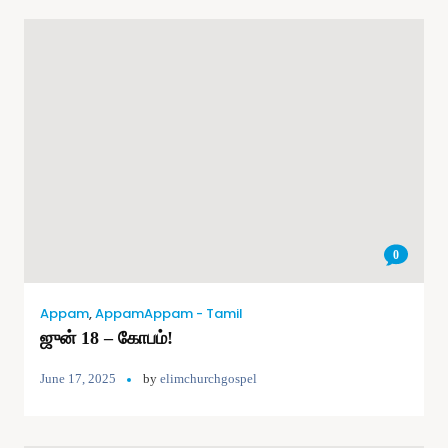
0
Appam
,
AppamAppam - Tamil
ஜுன் 18 – கோபம்!
June 17, 2025
by
elimchurchgospel