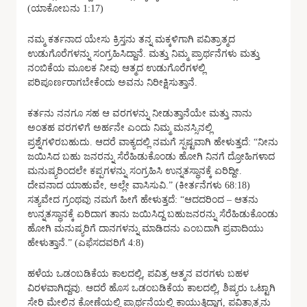
(ಯಾಕೋಬನು 1:17)
ನಮ್ಮ ಕರ್ತನಾದ ಯೇಸು ಕ್ರಿಸ್ತನು ತನ್ನ ಮಕ್ಕಳಿಗಾಗಿ ಪವಿತ್ರಾತ್ಮದ
ಉಡುಗೊರೆಗಳನ್ನು ಸಂಗ್ರಹಿಸಿದ್ದಾನೆ. ಮತ್ತು ನಿಮ್ಮ ಪ್ರಾರ್ಥನೆಗಳು ಮತ್ತು
ನಂಬಿಕೆಯ ಮೂಲಕ ನೀವು ಆತ್ಮದ ಉಡುಗೊರೆಗಳಲ್ಲಿ
ಪರಿಪೂರ್ಣರಾಗಬೇಕೆಂದು ಅವನು ನಿರೀಕ್ಷಿಸುತ್ತಾನೆ.
ಕರ್ತನು ನನಗೂ ಸಹ ಆ ವರಗಳನ್ನು ನೀಡುತ್ತಾನೆಯೇ ಮತ್ತು ನಾನು
ಅಂತಹ ವರಗಳಿಗೆ ಅರ್ಹನೇ ಎಂದು ನಿಮ್ಮ ಮನಸ್ಸಿನಲ್ಲಿ
ಪ್ರಶ್ನೆಗಳಿರಬಹುದು. ಆದರೆ ವಾಕ್ಯದಲ್ಲಿ ನಮಗೆ ಸ್ಪಷ್ಟವಾಗಿ ಹೇಳುತ್ತದೆ: “ನೀನು
ಜಯಿಸಿದ ಬಹು ಜನರನ್ನು ಸೆರೆಹಿಡುಕೊಂಡು ಹೋಗಿ ನಿನಗೆ ದ್ರೋಹಿಗಳಾದ
ಮನುಷ್ಯರಿಂದಲೇ ಕಪ್ಪಗಳನ್ನು ಸಂಗ್ರಹಿಸಿ ಉನ್ನತಸ್ಥಾನಕ್ಕೆ ಏರಿದ್ದೀ.
ದೇವನಾದ ಯಾಹುವೇ, ಅಲ್ಲೇ ವಾಸಿಸುವಿ.” (ಕೀರ್ತನೆಗಳು 68:18)
ಸತ್ಯವೇದ ಗ್ರಂಥವು ನಮಗೆ ಹೀಗೆ ಹೇಳುತ್ತದೆ: “ಆದದರಿಂದ – ಆತನು
ಉನ್ನತಸ್ಥಾನಕ್ಕೆ ಏರಿದಾಗ ತಾನು ಜಯಿಸಿದ್ದ ಬಹುಜನರನ್ನು ಸೆರೆಹಿಡುಕೊಂಡು
ಹೋಗಿ ಮನುಷ್ಯರಿಗೆ ದಾನಗಳನ್ನು ಮಾಡಿದನು ಎಂಬದಾಗಿ ಪ್ರವಾದಿಯು
ಹೇಳುತ್ತಾನೆ.” (ಎಫೆಸದವರಿಗೆ 4:8)
ಹಳೆಯ ಒಡಂಬಡಿಕೆಯ ಕಾಲದಲ್ಲಿ, ಪವಿತ್ರ ಆತ್ಮನ ವರಗಳು ಬಹಳ
ವಿರಳವಾಗಿದ್ದವು. ಆದರೆ ಹೊಸ ಒಡಂಬಡಿಕೆಯ ಕಾಲದಲ್ಲಿ, ಶಿಷ್ಯರು ಒಟ್ಟಾಗಿ
ಸೇರಿ ಮೇಲಿನ ಕೋಣೆಯಲ್ಲಿ ಪ್ರಾರ್ಥನೆಯಲ್ಲಿ ಕಾಯುತ್ತಿದ್ದಾಗ, ಪವಿತ್ರಾತ್ಮನು