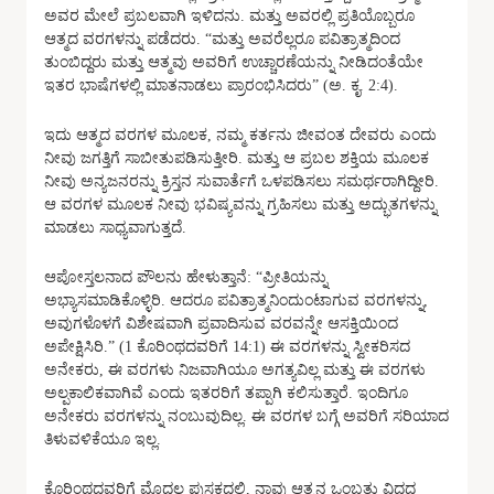
ಅವರ ಮೇಲೆ ಪ್ರಬಲವಾಗಿ ಇಳಿದನು. ಮತ್ತು ಅವರಲ್ಲಿ ಪ್ರತಿಯೊಬ್ಬರೂ
ಆತ್ಮದ ವರಗಳನ್ನು ಪಡೆದರು. “ಮತ್ತು ಅವರೆಲ್ಲರೂ ಪವಿತ್ರಾತ್ಮದಿಂದ
ತುಂಬಿದ್ದರು ಮತ್ತು ಆತ್ಮವು ಅವರಿಗೆ ಉಚ್ಚಾರಣೆಯನ್ನು ನೀಡಿದಂತೆಯೇ
ಇತರ ಭಾಷೆಗಳಲ್ಲಿ ಮಾತನಾಡಲು ಪ್ರಾರಂಭಿಸಿದರು” (ಅ. ಕೃ. 2:4).
ಇದು ಆತ್ಮದ ವರಗಳ ಮೂಲಕ, ನಮ್ಮ ಕರ್ತನು ಜೀವಂತ ದೇವರು ಎಂದು
ನೀವು ಜಗತ್ತಿಗೆ ಸಾಬೀತುಪಡಿಸುತ್ತೀರಿ. ಮತ್ತು ಆ ಪ್ರಬಲ ಶಕ್ತಿಯ ಮೂಲಕ
ನೀವು ಅನ್ಯಜನರನ್ನು ಕ್ರಿಸ್ತನ ಸುವಾರ್ತೆಗೆ ಒಳಪಡಿಸಲು ಸಮರ್ಥರಾಗಿದ್ದೀರಿ.
ಆ ವರಗಳ ಮೂಲಕ ನೀವು ಭವಿಷ್ಯವನ್ನು ಗ್ರಹಿಸಲು ಮತ್ತು ಅದ್ಭುತಗಳನ್ನು
ಮಾಡಲು ಸಾಧ್ಯವಾಗುತ್ತದೆ.
ಆಪೋಸ್ತಲನಾದ ಪೌಲನು ಹೇಳುತ್ತಾನೆ: “ಪ್ರೀತಿಯನ್ನು
ಅಭ್ಯಾಸಮಾಡಿಕೊಳ್ಳಿರಿ. ಆದರೂ ಪವಿತ್ರಾತ್ಮನಿಂದುಂಟಾಗುವ ವರಗಳನ್ನು,
ಅವುಗಳೊಳಗೆ ವಿಶೇಷವಾಗಿ ಪ್ರವಾದಿಸುವ ವರವನ್ನೇ ಆಸಕ್ತಿಯಿಂದ
ಅಪೇಕ್ಷಿಸಿರಿ.” (1 ಕೊರಿಂಥದವರಿಗೆ 14:1) ಈ ವರಗಳನ್ನು ಸ್ವೀಕರಿಸದ
ಅನೇಕರು, ಈ ವರಗಳು ನಿಜವಾಗಿಯೂ ಅಗತ್ಯವಿಲ್ಲ ಮತ್ತು ಈ ವರಗಳು
ಅಲ್ಪಕಾಲಿಕವಾಗಿವೆ ಎಂದು ಇತರರಿಗೆ ತಪ್ಪಾಗಿ ಕಲಿಸುತ್ತಾರೆ. ಇಂದಿಗೂ
ಅನೇಕರು ವರಗಳನ್ನು ನಂಬುವುದಿಲ್ಲ. ಈ ವರಗಳ ಬಗ್ಗೆ ಅವರಿಗೆ ಸರಿಯಾದ
ತಿಳುವಳಿಕೆಯೂ ಇಲ್ಲ.
ಕೊರಿಂಥದವರಿಗೆ ಮೊದಲ ಪುಸ್ತಕದಲ್ಲಿ, ನಾವು ಆತ್ಮನ ಒಂಬತ್ತು ವಿಧದ