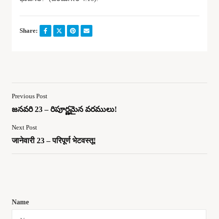
Share:
Previous Post
జనవరి 23 – రిపూర్ణమైన వరములు!
Next Post
जानेवारी 23 – परिपूर्ण भेटवस्तू!
Name