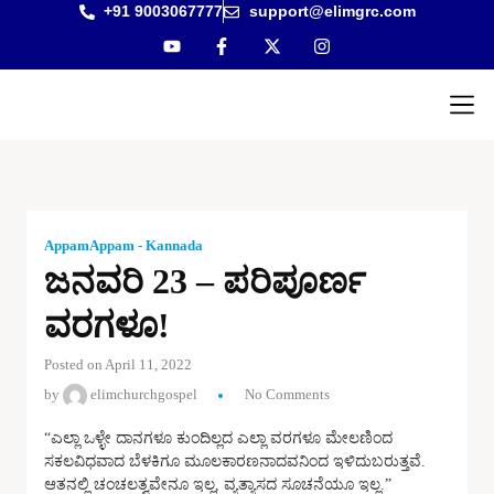
+91 9003067777
support@elimgrc.com
Antantul
Bible Co
AppamAppam - Kannada
ಜನವರಿ 23 – ಪರಿಪೂರ್ಣ
ವರಗಳೂ!
Posted on April 11, 2022
by
elimchurchgospel
No Comments
“ಎಲ್ಲಾ ಒಳ್ಳೇ ದಾನಗಳೂ ಕುಂದಿಲ್ಲದ ಎಲ್ಲಾ ವರಗಳೂ ಮೇಲಣಿಂದ
ಸಕಲವಿಧವಾದ ಬೆಳಕಿಗೂ ಮೂಲಕಾರಣನಾದವನಿಂದ ಇಳಿದುಬರುತ್ತವೆ.
ಆತನಲ್ಲಿ ಚಂಚಲತ್ವವೇನೂ ಇಲ್ಲ, ವ್ಯತ್ಯಾಸದ ಸೂಚನೆಯೂ ಇಲ್ಲ.”