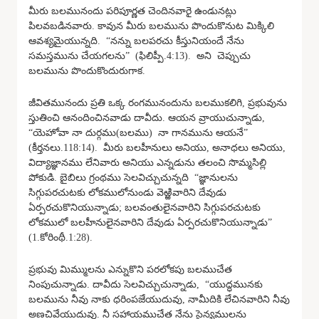
మీరు బలమునందు పరిపూర్ణత చెందినవారై ఉండునట్లు
పిలవబడినవారు. కావున మీరు బలమును పొందుకొనుట మిక్కిలి
ఆవశ్యమైయున్నది. “నన్ను బలపరచు కీస్తునియందే నేను
సమస్తమును చేయగలను” (ఫిలిప్పీ.4:13). అని చెప్పుచు
బలమును పొందుకొందురుగాక.
జీవితమునందు ప్రతి ఒక్క రంగమునందును బలముకలిగి, ప్రభువును
స్తుతించి ఆనందించినవాడు దావీదు. ఆయన వ్రాయుచున్నాడు,
“యెహోవా నా దుర్గము(బలము) నా గానమును ఆయనే”
(కీర్తనలు.118:14). మీరు బలహీనులు అనియు, అనాధలు అనియు,
విద్యాజ్ఞానము లేనివారు అనియు ఎన్నడును తలంచి సొమ్మసిల్లి
పోకుడి. బైబిలు గ్రంథము సెలవిచ్చుచున్నది “జ్ఞానులను
సిగ్గుపరచుటకు లోకములోనుండు వెఱ్ఱివారిని దేవుడు
ఏర్పరచుకొనియున్నాడు; బలవంతులైనవారిని సిగ్గుపరచుటకు
లోకములో బలహీనులైనవారిని దేవుడు ఏర్పరచుకొనియున్నాడు”
(1.కోరింథీ.1:28).
ప్రభువు మిమ్ములను ఎన్నుకొని పరలోకపు బలముచేత
నింపుచున్నాడు. దావీదు సెలవిచ్చుచున్నాడు, “యుద్ధమునకు
బలమును నీవు నాకు ధరింపజేయుదువు, నామీదికి లేచినవారిని నీవు
అణచివేయుదువు. నీ సహాయముచేత నేను సైన్యములను