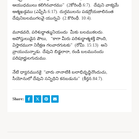
ఆయుధములు కలిగినవారము” (2కోరింథీ.6:7). దేవుని వాక్యమే
ఆత్మఖడ్గము (ఎఫ్ఫేసి.6:17). దుర్గములను పడద్రోయజాలినంత
దేవునిబలముగలవై యున్నవి (2.కొరింథీ. 10:4).
మూడవది, పరిశుద్ధాత్మునియందు మీకు బలముకలదు.
అపోస్తులుడైన పౌలు, “కాగా మీరు పరిశుద్ధాత్మశక్తి పొంది,
విస్తారముగా నిరీక్షణ గలవారగుటకు” (రోమీ. 15:13) అని
వ్రాయుచున్నాడు. దేవుని బిడ్డలారా, రండి బలమునందు
పరిపూర్ణులగుదుము.
నేటి ధ్యానమునకై: “వారు నానాటికి బలాభివృద్ధినొందుచు,
సీయోనులో దేవుని సన్నిధిని కనబడును” (కీర్తన.84:7).
Share: