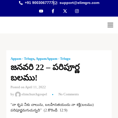
+91 9003067777
support@elimgrc.com
Antantul
Bible Co
Appam - Telugu
,
AppamAppam - Telugu
జనవరి 22 – పరిపూర్ణ
బలము!
Posted on April 11, 2022
by
elimchurchgospel
No Comments
“నా కృప నీకు చాలును, బలహీనతయందు నా శక్తి(బలము)
పరిపూర్ణమగుచున్నది” (2.కొరింథీ. 12:9)