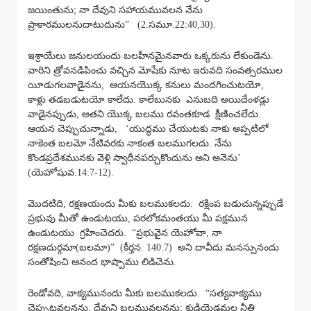
జయింతును; నా దేవుని సహాయమువలన నేను
ప్రాకారములనుదాటుదును” (2.సమూ.22:40,30).
ఇశ్రాయేలు జనులయందు బలహీనమైనవారు ఒక్కరును లేకుండెను.
వారిని త్రోవనడిపించు వచ్చిన మోషేకు నూట ఇరువది సంవత్సరముల
యీడుగలవాడైనను, ఆయనయొక్క కనులు మందగించుటయో,
కాళ్లు తడబడుటయో కాలేదు. కాలేబునకు ఎనుబది అయిదేంళడ్లు
వాడైనప్పుడు, అతని యొక్క బలము రవంతకూడ క్షీణించలేదు.
ఆయన చెప్పుచున్నాడు, ‘యుద్ధము చేయుటకు నాకు అప్పటిలో
నాకెంత బలమో నేటివరకు నాకంత బలముగలదు. నేను
కొండప్రదేశమునకు వెళ్లి స్వాధీనపర్చుకొందును అని అనెను’
(యెహోషువ.14:7-12).
మొదటిది, రక్షణయందు మీకు బలముకలదు. రక్షింప బడుచున్నప్పుడే
ప్రభువు మీతో ఉండుటయు, పరలోకమంతయు మీ పక్షమున
ఉండుటయు గ్రహించెదరు. “ప్రభువైన యెహోవా, నా
రక్షణదుర్గమా(బలమా)” (కీర్తన. 140:7) అని దావీదు మనస్సునందు
సంతోషించి ఆనంద భాష్పాము లిడిచెను.
రెండోవది, వాక్యమునందు మీకు బలముకలదు. “సత్యవాక్యము
చెప్పుటవలనను, దేవుని బలమువలనను; కుడియెడమల నీతి