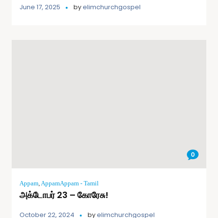
June 17, 2025
by
elimchurchgospel
0
Appam
,
AppamAppam - Tamil
அக்டோபர் 23 – கோரேசு!
October 22, 2024
by
elimchurchgospel