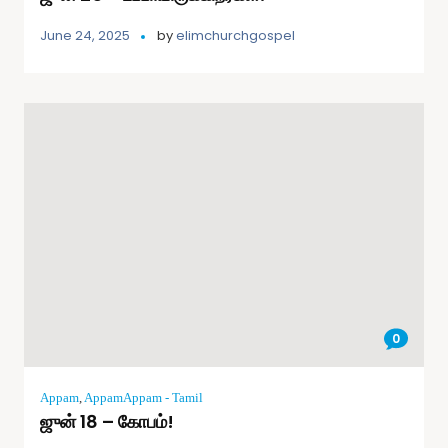
June 24, 2025
by
elimchurchgospel
0
Appam
,
AppamAppam - Tamil
ஜுன் 18 – கோபம்!