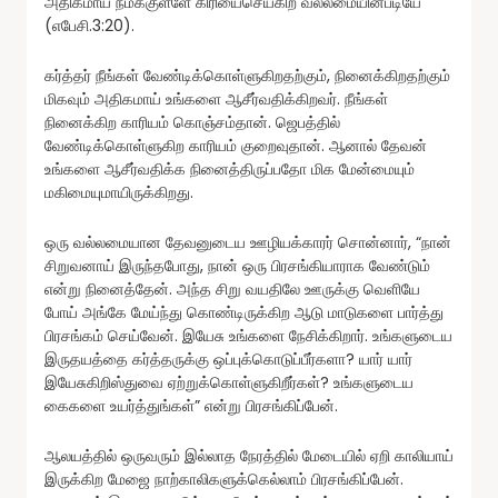
அதிகமாய் நமக்குள்ளே கிரியைசெய்கிற வல்லமையின்படியே”
(எபேசி.3:20).
கர்த்தர் நீங்கள் வேண்டிக்கொள்ளுகிறதற்கும், நினைக்கிறதற்கும்
மிகவும் அதிகமாய் உங்களை ஆசீர்வதிக்கிறவர். நீங்கள்
நினைக்கிற காரியம் கொஞ்சம்தான். ஜெபத்தில்
வேண்டிக்கொள்ளுகிற காரியம் குறைவுதான். ஆனால் தேவன்
உங்களை ஆசீர்வதிக்க நினைத்திருப்பதோ மிக மேன்மையும்
மகிமையுமாயிருக்கிறது.
ஒரு வல்லமையான தேவனுடைய ஊழியக்காரர் சொன்னார், “நான்
சிறுவனாய் இருந்தபோது, நான் ஒரு பிரசங்கியாராக வேண்டும்
என்று நினைத்தேன். அந்த சிறு வயதிலே ஊருக்கு வெளியே
போய் அங்கே மேய்ந்து கொண்டிருக்கிற ஆடு மாடுகளை பார்த்து
பிரசங்கம் செய்வேன். இயேசு உங்களை நேசிக்கிறார். உங்களுடைய
இருதயத்தை கர்த்தருக்கு ஒப்புக்கொடுப்பீர்களா? யார் யார்
இயேசுகிறிஸ்துவை ஏற்றுக்கொள்ளுகிறீர்கள்? உங்களுடைய
கைகளை உயர்த்துங்கள்” என்று பிரசங்கிப்பேன்.
ஆலயத்தில் ஒருவரும் இல்லாத நேரத்தில் மேடையில் ஏறி காலியாய்
இருக்கிற மேஜை நாற்காலிகளுக்கெல்லாம் பிரசங்கிப்பேன்.