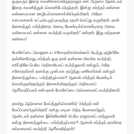
ஒருவரும் இதை கவனிக்காமலிருந்தாலும் என் அருமை ஆண்டவர்
இதை கவனித்துக் கொண்டேயிருந்தார். இன்று கர்த்தர் என்னை
வல்லமையான ஊழியக்காரனாக்கியிருக்கிறார். அநேக
சபைகளைக் கட்டியெழுப்புவதற்கு உதவி செய்து வருகிறார். நான்
நினைத்துப் பார்த்திராத அளவு, வேண்டிக்கொண்டிராத அளவு
மகிமையாய் என்னை உயர்த்தி வருகிறார்” என்றார். இது எத்தனை
உண்மை!
யோசேப்பை அவனுடைய சகோதரர்களெல்லாம் பிடித்து குழியிலே
தள்ளினபோது, கர்த்தர் ஒரு நாள் தன்னை மிகமிக உயர்த்தி,
எகிப்திலே பெரிய அதிகாரியாய் உயர்த்துவார் என்றும், அதே
சகோதரர்கள் தனக்கு முன்பாக தாழ்ந்து பணிவார்கள் என்றும்
நினைத்துக்கூட பார்த்திருப்பாரா? ஆனால் கர்த்தர் வேண்டிக்
கொள்ளுகிறதற்கும் நினைக்கிறதற்கும் அதிகமாய்
ஆசீர்வதிப்பவர் என்பதால் யோசேப்பை அவ்வளவாய் உயர்த்தினார்.
தாவீது ஆடுகளை மேய்த்துக்கொண்டு ‘கர்த்தர் என்
மேய்ப்பராயிருக்கிறார்’ என்று பாடின அந்த வேளையிலும்,
ஆண்டவர் தன்னை இஸ்ரவேலின் பெரிய ராஜாவாய் மாற்றுவார்
என்று நினைத்துக்கூட பார்த்திருப்பாரா? ஆனால் கர்த்தர் தாவீதை
எவ்வளவாய் உயர்த்தி ஆசீர்வதித்தார்!