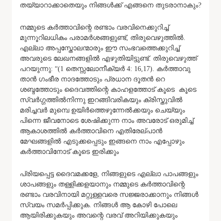
തയ്യാറാക്കാതെയും നിങ്ങൾക്ക് എങ്ങനെ തുടരാനാകും?
നമ്മുടെ കർത്താവിന്റെ രണ്ടാം വരവിനെക്കുറിച്ച്
മുന്നൂറിലധികം പരാമർശങ്ങളുണ്ട്, തിരുവെഴുത്തിൽ.
എല്ലാ അപ്പസ്തോലന്മാരും ഈ സംഭവത്തെക്കുറിച്ച്
അവരുടെ ലേഖനങ്ങളിൽ എഴുതിയിട്ടുണ്ട്. തിരുവെഴുത്ത്
പറയുന്നു: “(1 തെസ്സലോനീക്യർ 4: 16,17). കർത്താവു
താൻ ഗംഭീര നാദത്തോടും പ്രധാന ദൂതൻ റെ
ശബ്ദത്തോടും ദൈവത്തിന്റെ കാഹളത്തോട് കൂടെ കൂടെ
സ്വർഗ്ഗത്തിൽനിന്നു ഇറങ്ങിവരികയും ക്രിസ്തുവിൽ
മരിച്ചവർ മുമ്പെ ഉയിർത്തെഴുന്നേൽക്കയും ചെയ്യും
പിന്നെ ജീവനോടെ ശേഷിക്കുന്ന നാം അവരോട് ഒരുമിച്ച്
ആകാശത്തിൽ കർത്താവിനെ എതിരേല്പാൻ
മേഘങ്ങളിൽ എടുക്കപ്പെടും ഇങ്ങനെ നാം എപ്പോഴും
കർത്താവിനോട് കൂടെ ഇരിക്കും
പ്രിയപ്പെട്ട ദൈവമക്കളേ, നിങ്ങളുടെ എല്ലാ പാപങ്ങളും
ശാപങ്ങളും തള്ളിക്കളയാനും നമ്മുടെ കർത്താവിന്റെ
രണ്ടാം വരവിനായി മറ്റുള്ളവരെ സജ്ജരാക്കാനും നിങ്ങൾ
സ്വയം സമർപ്പിക്കുക. നിങ്ങൾ ആ കോഴി പോലെ
ആയിരിക്കുകയും അവന്റെ വരവ് അറിയിക്കുകയും