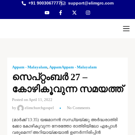
+91 9003067777
support@elimgrc.com
Antantul
Bible Co
Appam - Malayalam
,
AppamAppam - Malayalam
സെപ്റ്റംബർ 27 –
കോഴികൂവുന്ന സമയത്ത്
Posted on April 11, 2022
by
elimchurchgospel
No Comments
(മാർക്ക് 13:35) യജമാനൻ സന്ധ്യയ്ക്കു അർദ്ധരാത്രി
ക്കോ കോഴികൂവുന്ന നേരത്തോ രാത്രിയിലോ എപ്പോൾ
വരുമെന്ന് അറിയായ്ക്കയാൽ ഉണർന്നിരിപ്പിൻ