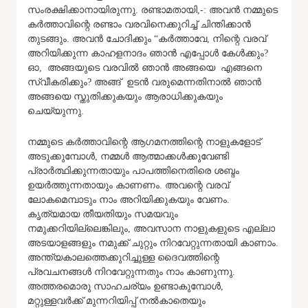
സംരക്ഷിക്കാനായിരുന്നു. രണ്ടാമതായി,-: അവൻ നമ്മുടെ
കർത്താവിന്റെ രണ്ടാം വരവിനെക്കുറിച്ച് ചിന്തിക്കാൻ
തുടങ്ങും. അവൻ ചോദിക്കും “കർത്താവേ, നിന്റെ വരവ്
അറിയിക്കുന്ന കാഹളനാദം ഞാൻ എപ്പോൾ കേൾക്കും?
ഓ, അങ്ങയുടെ വരവിൽ ഞാൻ അങ്ങയെ എങ്ങനെ
സ്വീകരിക്കും? അങ്ങ് ഉടൻ വരുമെന്നതിനാൽ ഞാൻ
അങ്ങയെ സ്തുതിക്കുകയും ആരാധിക്കുകയും
ചെയ്യുന്നു.
നമ്മുടെ കർത്താവിന്റെ ആഗമനത്തിന്റെ നാളുകളോട്
അടുക്കുമ്പോൾ, നമ്മൾ ആത്മാക്കൾക്കുവേണ്ടി
പ്രാർത്ഥിക്കുന്നതായും പാപത്തിനെതിരെ ശബ്ദം
ഉയർത്തുന്നതായും കാണണം. അവന്റെ വരവ്
ലോകമെമ്പാടും നാം അറിയിക്കുകയും വേണം.
കൃത്യമായ തീയതിയും സമയവും
നമുക്കറിയില്ലെങ്കിലും, അവസാന നാളുകളുടെ എല്ലാ
അടയാളങ്ങളും നമുക്ക് ചുറ്റും നിറവേറ്റുന്നതായി കാണാം.
അന്ത്യകാലത്തെക്കുറിച്ചുള്ള ദൈവത്തിന്റെ
പ്രവചനങ്ങൾ നിറവേറ്റുന്നതും നാം കാണുന്നു.
അത്തരമൊരു സാഹചര്യം ഉണ്ടാകുമ്പോൾ,
മറ്റുള്ളവർക്ക് മുന്നറിയിപ്പ് നൽകാതെയും