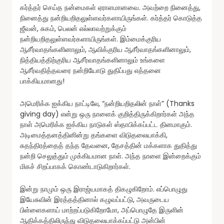
கர்த்தர் செய்த நன்மைகள் ஏராளமானவை. அவற்றை நினைத்து,
நினைத்து நன்றியறிதலுள்ளவர்களாயிருங்கள். கர்த்தர் கொடுத்த
ஜீவன், சுகம், பெலன் எல்லாவற்றுக்கும்
நன்றியறிதலுள்ளவர்களாயிருங்கள். இம்மைக்குரிய
ஆசீர்வாதங்களினாலும், ஆவிக்குரிய ஆசீர்வாதங்களினாலும்,
நித்தியத்திற்குரிய ஆசீர்வாதங்களினாலும் உங்களை
ஆசீர்வதித்தவரை நன்றியோடு துதிப்பது எத்தனை
பாக்கியமானது!
அமெரிக்க ஐக்கிய நாட்டிலே, “நன்றியறிதலின் நாள்” (Thanks
giving day) என்று ஒரு நாளைக் குறித்திருக்கிறார்கள் அந்த
நாள் அமெரிக்க ஐக்கிய நாடுகள் ஸ்தாபிக்கப்பட்ட தினமாகும்.
அடிமைத்தனத்தினின்று தங்களை விடுதலையாக்கி,
சுதந்திரத்தைத் தந்த தேவனை, தேசத்தின் மக்களாக துதித்து
நன்றி செலுத்தும் முக்கியமான நாள். அந்த நாளை இன்றைக்கும்
மிகச் சிறப்பாகக் கொண்டாடுகிறார்கள்.
இன்று நாமும் ஒரு இராஜ்யமாகத் திகழுகிறோம். எப்பொழுது
இயேசுவின் இரத்தத்தினால் கழுவப்பட்டு, அவருடைய
பிள்ளைகளாய் மாற்றப்படுகிறோமோ, அப்பொழுதே இருளின்
ஆதிக்கத்திலிருந்து விடுதலையாக்கப்பட்டு அன்பின்