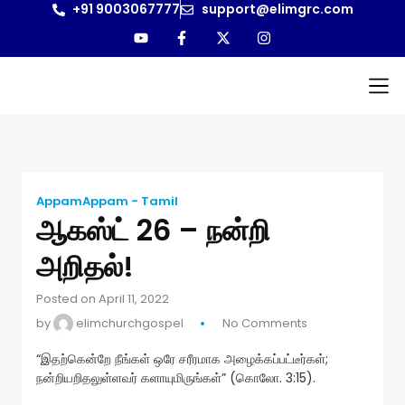
+91 9003067777
support@elimgrc.com
Antantul
Bible Co
AppamAppam - Tamil
ஆகஸ்ட் 26 – நன்றி
அறிதல்!
Posted on April 11, 2022
by
elimchurchgospel
No Comments
“இதற்கென்றே நீங்கள் ஒரே சரீரமாக அழைக்கப்பட்டீர்கள்;
நன்றியறிதலுள்ளவர் களாயுமிருங்கள்” (கொலோ. 3:15).