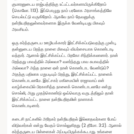
குமாரனுடைய ராஜ்யத்திற்கு உட்பட்டவர்களாயிருக்கிறோம்
(கொலோ. 1:13). இப்பொழுது நாம் பரலோக அரசாங்கத்திலே
செயல்பட்டு வருகிறோம். ஆகவே நாம் தேவனுக்கு
நன்றியறிதலுள்ளவர்களாக இருக்க வேண்டியது மிகவும்
அவசியம்.
ஒரு கர்த்தருடைய ஊழியக்காரர் இரட்சிக்கப்படுவதற்கு முன்பு,
தன்னுடைய பிறந்த நாளை மிகவும் விமர்சையாக கொண்டாடி
வந்தார். ஆனால் இரட்சிக்கப்பட்ட பிறகோ சிந்திக்கலானார். நான்
பிறந்தது பாவத்தில் அல்லவா? வளர்ந்தது பாவ சுபாவத்தில்
அல்லவா? அந்த நாளை ஏன் நான் கொண்டாட வேண்டும்?
அதற்கு பதிலாக மறுபடியும் பிறந்து, இரட்சிக்கப்பட்ட நாளைக்
கொண்டாடலாமே. இரட்சகர் மகிமையின் ராஜாவாய் என்
வாழ்க்கையில் பிரகாசித்த நாளைக் கொண்டாடலாமே என்று
சொல்லி, அது முதற்கொண்டு ஒவ்வொரு வருடத்திலும் தான்
இரட்சிக்கப்பட்ட நாளை நன்றியறிதலின் நாளாகக்
கொண்டாடினார்.
கடைசி நாட்களில் அநேகர் நன்றியறிதல் இல்லாதவர்களா போய்
விடுவார்கள் என்று வேதம் சொல்லுகிறது (2 தீமோ. 3:2). ஆனால்
கர்த்தருடைய பிள்ளைகள் அப்படியிருக்கக்கூடாது. உங்களை