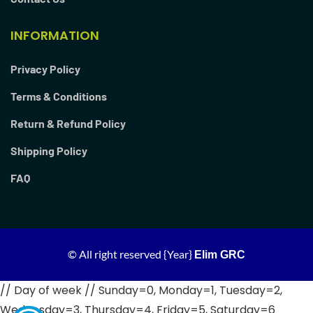
INFORMATION
Privacy Policy
Terms & Conditions
Return & Refund Policy
Shipping Policy
FAQ
© All right reserved
{Year}
Elim GRC
// Day of week // Sunday=0, Monday=1, Tuesday=2,
Wednesday=3, Thursday=4, Friday=5, Saturday=6