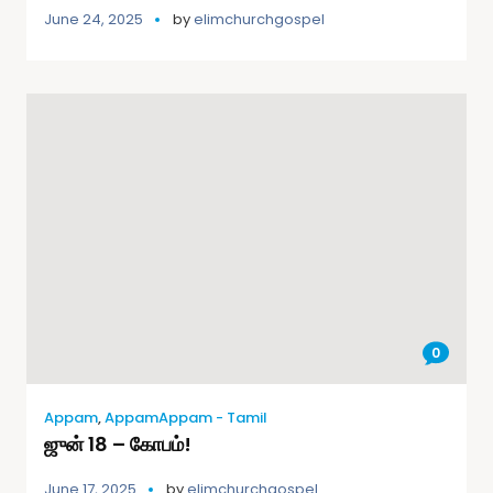
June 24, 2025
by
elimchurchgospel
0
Appam
,
AppamAppam - Tamil
ஜுன் 18 – கோபம்!
June 17, 2025
by
elimchurchgospel