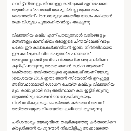
വന്നിട്ട് നിങ്ങളും ജീവനുള്ള കല്ലുകൾ എന്നപോലെ
ആത്മീയ ഗ്രഹമായി യേശുക്രിസ്തു മുഖാന്തരം
ദൈവത്തിന് പ്രസാദമുള്ള ആത്മീയ യാഗം കഴിക്കാൻ
തക്ക വിശുദ്ധ പുരോഹിതവർഗ്ഗം ആകുന്നു
വിലയേറിയ കല്ല് എന്ന് പറയുമ്പോൾ വജ്രങ്ങളും
രത്നങ്ങളും മാണിക്യം ഒരാളുടെ ചിന്തയിലേക്ക് വരും
പക്ഷേ ഈ കല്ലുകൾക്ക് ജീവൻ ഇല്ല നിർജ്ജീവമായ
ഈ കല്ലുകൾ വില പെട്ടതല്ല പൗലോസ്
അപ്പോസ്തോലൻ ഇവിടെ വിലയേറിയ ഒരു കല്ലിനെ
കുറിച്ച് പറയുന്നു അതെ അവൻ മശിഹ ആരാണ്
ശക്തമായ അടിത്തറയുടെ മൂലക്കല്ല് ആണ് യേശു
(യെശയ്യ 28:16 ​ഇതാ ഞാൻ സിയോനിൽ ഉറപ്പുള്ള
അടിസ്ഥാനമായി ശോധന ചെയ്ത് കല്ലും വിലയേറിയ
മൂല കല്ലുമായി ഒരു അടിസ്ഥാന കല ഇട്ടിരിക്കുന്നു
ആരെങ്കിലും യേശുവിനെ സ്നേഹിക്കുകയും
വിശ്വസിക്കുകയും ചെയ്താൽ കർത്താവ് അവന്
അടിത്തറയുടെ വിലയേറിയ കല്ലായി തുടരുന്നു
പരീശന്മാരും യേശുവിനെ തള്ളിക്കളഞ്ഞു കർത്താവിനെ
ക്രൂശിക്കാൻ യഹൂദന്മാർ നിലവിളിച്ചു അക്കാലത്തെ