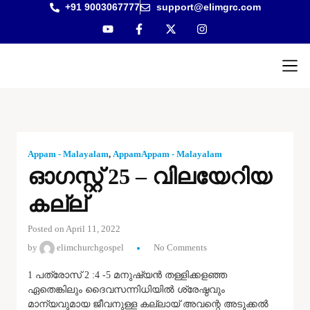
+91 9003067777
support@elimgrc.com
Antantul
Bible Co
Appam - Malayalam
,
AppamAppam - Malayalam
ഓഗസ്റ്റ് 25 – വിലയേറിയ
കല്ല്
Posted on April 11, 2022
by
elimchurchgospel
No Comments
1 പത്രോസ് 2 :4 -5 മനുഷ്യൻ തള്ളിക്കളഞ്ഞ
ഏതെങ്കിലും ദൈവസന്നിധിയിൽ ശ്രേഷ്ഠവും
മാന്യവുമായ ജീവനുള്ള കല്ലായ് അവന്റെ അടുക്കൽ