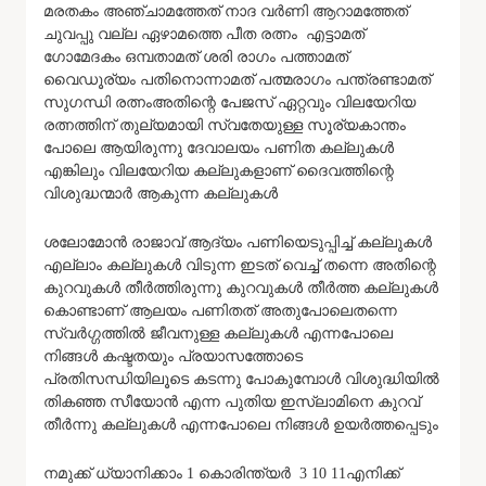
മരതകം അഞ്ചാമത്തേത് നാദ വർണി ആറാമത്തേത്
ചുവപ്പു വല്ല ഏഴാമത്തെ പീത രത്നം എട്ടാമത്
ഗോമേദകം ഒമ്പതാമത് ശരി രാഗം പത്താമത്
വൈഡൂര്യം പതിനൊന്നാമത് പത്മരാഗം പന്ത്രണ്ടാമത്
സുഗന്ധി രത്നം​അതിന്റെ പേജസ് ഏറ്റവും വിലയേറിയ
രത്നത്തിന് തുല്യമായി സ്വതേയുള്ള സൂര്യകാന്തം
പോലെ ആയിരുന്നു ​ദേവാലയം പണിത കല്ലുകൾ
എങ്കിലും വിലയേറിയ കല്ലുകളാണ് ദൈവത്തിന്റെ
വിശുദ്ധന്മാർ ആകുന്ന കല്ലുകൾ
ശലോമോൻ രാജാവ് ആദ്യം പണിയെടുപ്പിച്ച് കല്ലുകൾ
എല്ലാം കല്ലുകൾ വിടുന്ന ഇടത് വെച്ച് തന്നെ അതിന്റെ
കുറവുകൾ തീർത്തിരുന്നു കുറവുകൾ തീർത്ത കല്ലുകൾ
കൊണ്ടാണ് ആലയം പണിതത് അതുപോലെതന്നെ
സ്വർഗ്ഗത്തിൽ ജീവനുള്ള കല്ലുകൾ എന്നപോലെ
നിങ്ങൾ കഷ്ടതയും പ്രയാസത്തോടെ
പ്രതിസന്ധിയിലൂടെ കടന്നു പോകുമ്പോൾ വിശുദ്ധിയിൽ
തികഞ്ഞ സീയോൻ എന്ന പുതിയ ഇസ്ലാമിനെ കുറവ്
തീർന്നു കല്ലുകൾ എന്നപോലെ നിങ്ങൾ ഉയർത്തപ്പെടും
​നമുക്ക് ധ്യാനിക്കാം​ 1 കൊരിന്ത്യർ 3 10 11​എനിക്ക്