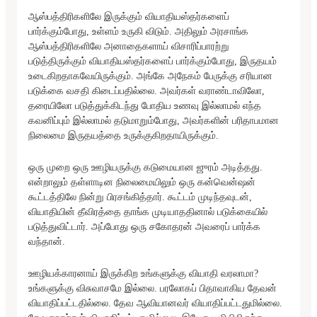
ஆஸ்பத்திரிகளிலே இருக்கும் வியாதியஸ்தர்களைப்
பார்க்கும்போது, உள்ளம் உருகி விடும். அதிலும் அரசாங்க
ஆஸ்பத்திரிகளிலே அனாதைகளாய் விசாரிப்பாரற்று
படுத்திருக்கும் வியாதியஸ்தர்களைப் பார்க்கும்போது, இருதயம்
உடைகிறதாகவேயிருக்கும். அங்கே அநேகம் பேருக்கு சரியான
படுக்கை வசதி கிடைப்பதில்லை. அவர்கள் வராண்டாவிலோ,
தரையிலோ படுத்துக்கிடந்து போதிய உணவு இல்லாமல் எந்த
கவனிப்பும் இல்லாமல் தடுமாறும்போது, அவர்களின் பரிதாபமான
நிலைமை இருதயத்தை உருக்குகிறதாயிருக்கும்.
ஒரு முறை ஒரு ஊழியருக்கு கடுமையான ஜுரம் அடித்தது.
என்றாலும் தள்ளாடின நிலைமையிலும் ஒரு கன்வென்ஷன்
கூட்டத்திலே நின்று பிரசங்கித்தார். கூட்டம் முடிந்தவுடன்,
வியாதியின் தீவிரத்தை தாங்க முடியாததினால் படுக்கையில்
படுத்துவிட்டார். அப்போது ஒரு சகோதரன் அவரைப் பார்க்க
வந்தான்.
ஊழியக்காரனாய் இருக்கிற உங்களுக்கு வியாதி வரலாமா?
உங்களுக்கு விசுவாசமே இல்லை. பரலோகப் பிதாவாகிய தேவன்
வியாதிப்பட்டதில்லை. தேவ ஆவியானவர் வியாதிப்பட்டதுமில்லை.