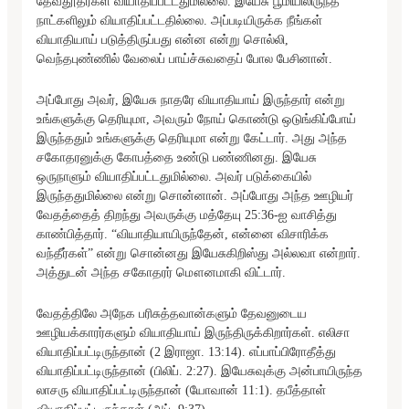
தேவதூதர்கள் வியாதிப்பட்டதுமில்லை. இயேசு பூமியிலிருந்த
நாட்களிலும் வியாதிப்பட்டதில்லை. அப்படியிருக்க நீங்கள்
வியாதியாய் படுத்திருப்பது என்ன என்று சொல்லி,
வெந்தபுண்ணில் வேலைப் பாய்ச்சுவதைப் போல பேசினான்.
அப்போது அவர், இயேசு நாதரே வியாதியாய் இருந்தார் என்று
உங்களுக்கு தெரியுமா, அவரும் நோய் கொண்டு ஒடுங்கிப்போய்
இருந்ததும் உங்களுக்கு தெரியுமா என்று கேட்டார். அது அந்த
சகோதரனுக்கு கோபத்தை உண்டு பண்ணினது. இயேசு
ஒருநாளும் வியாதிப்பட்டதுமில்லை. அவர் படுக்கையில்
இருந்ததுமில்லை என்று சொன்னான். அப்போது அந்த ஊழியர்
வேதத்தைத் திறந்து அவருக்கு மத்தேயு 25:36-ஐ வாசித்து
காண்பித்தார். “வியாதியாயிருந்தேன், என்னை விசாரிக்க
வந்தீர்கள்” என்று சொன்னது இயேசுகிறிஸ்து அல்லவா என்றார்.
அத்துடன் அந்த சகோதரர் மௌனமாகி விட்டார்.
வேதத்திலே அநேக பரிசுத்தவான்களும் தேவனுடைய
ஊழியக்காரர்களும் வியாதியாய் இருந்திருக்கிறார்கள். எலிசா
வியாதிப்பட்டிருந்தான் (2 இராஜா. 13:14). எப்பாப்பிரோதீத்து
வியாதிப்பட்டிருந்தான் (பிலிப். 2:27). இயேசுவுக்கு அன்பாயிருந்த
லாசரு வியாதிப்பட்டிருந்தான் (யோவான் 11:1). தபீத்தாள்