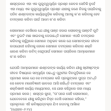
ଶାସ୍ତ୍ରରେ ଏହା ଏକ ଗୁରୁତ୍ୱପୂର୍ଣ୍ଣ ପ୍ରଶ୍ନ କେବଳ ସେତିକି ନୁହେଁ
ଏହା ମଧ୍ୟ ଏକ ଗୁରୁତ୍ୱପୂର୍ଣ୍ଣ ପ୍ରଶ୍ନ ଯାହାକୁ ଜଣେ ନିଜକୁ ପଚାରିବାକୁ
ପଡିବ ଈଶ୍ବରଙ୍କ କାର୍ଯ୍ୟଗୁଡ଼ିକ କରିବାକୁ ଆମକୁ କ’ଣ କରିବାକୁ ହେବ
ଚମତ୍କାର କରିବା ପାଇଁ ଆମେ କ’ଣ କରିବା
ଲୋକମାନେ ଦେଖିଲେ ଯେ ଯୀଶୁ ପାଞ୍ଚ ହଜାର ଲୋକଙ୍କୁ ପାଞ୍ଚଟି ରୁଟି
ଏବଂ ଦୁଇଟି ମାଛ ଖାଇବାକୁ ଦେଉଛନ୍ତି ସେମାନେ ଏପରି ଚମତ୍କାର
କରିବାକୁ ଚାହୁଁଥିଲେ ସେମାନେ ଅନୁଭବ କଲେ ଯେ ସେମାନଙ୍କର ଜୀବନ
ଉପଯୋଗୀ ରହିବାକୁ ହେଲେ ସେମାନେ ଚମତ୍କାର କରିବାର ଶକ୍ତି
ଧାରଣ କରିବା ଉଚିତ୍ ସେଥିପାଇଁ ସେମାନେ ପଚାରିଲେ ଆମ୍ଭେମାନେ
କ’ଣ କରିବା
ଯେପରି ଆମ୍ଭେମାନେ ଈଶ୍ବରଙ୍କ କାର୍ଯ୍ୟ କରିବା ଯୀଶୁ ଖ୍ରୀଷ୍ଟଙ୍କ
ଜୀବନ ବିଷୟରେ ସମ୍ପୂର୍ଣ୍ଣ ପଢନ୍ତୁ ପୃଥିବୀର ଦିନଗୁଡ଼ିକରେ ସେ
ପ୍ରମାଣ କଲେ ଯେ ସେ ଚମତ୍କାର କରି ପ୍ରଭୁଙ୍କର ପୁତ୍ର ଅଟନ୍ତି
ସେ କେବଳ ମନୋବିଜ୍ଞାନୀ ଭାବରେ ଆସି ନାହାଁନ୍ତି ଚମତ୍କାର ଏବଂ
ଶକ୍ତିଶାଳୀ କାର୍ଯ୍ୟ ମାଧ୍ୟମରେ, ସେ ଯାହା କହିଥିଲେ ତାହା ମଧ୍ୟ
ପ୍ରମାଣ କଲେ | ଶାସ୍ତ୍ର କୁହେ, “ତା’ପରେ ସେହି ଲୋକମାନେ,
ଯେତେବେଳେ ଯୀଶୁ କରିଥିବା ଚିହ୍ନ ଦେଖି ସେମାନେ କହିଲେ,“
ପ୍ରକୃତରେ ଏହି ଭବିଷ୍ୟ‌ଦ୍‌ବକ୍ତା ଯିଏ ଜଗତକୁ ଆସିବେ
”(ଯୋହନ-୬:୧୪)