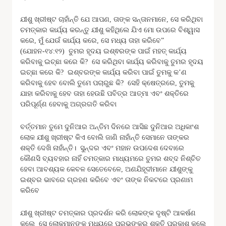
ଯୀଶୁ ଖ୍ରୀଷ୍ଟ ଚାହାଁନ୍ତି ଯେ ଆପଣ, ତାଙ୍କ ସନ୍ତାନମାନେ, ସେ କରିଥିବା
ଚମତ୍କାର କାର୍ଯ୍ୟ କରନ୍ତୁ ଯୀଶୁ କହିଥିଲେ ଯିଏ ମୋ ଉପରେ ବିଶ୍ୱାସ
କରେ, ମୁଁ ଯେଉଁ କାର୍ଯ୍ୟ କରେ, ସେ ମଧ୍ୟ ତାହା କରିବେ”
(ଯୋହନ-୧୪:୧୨) ତୁମର ହୃଦୟ ଇଶ୍ଵରଙ୍କ ପାଇଁ ମହତ୍ କାର୍ଯ୍ୟ
କରିବାକୁ ଇଚ୍ଛା କରେ କି? ସେ କରିଥିବା କାର୍ଯ୍ୟ କରିବାକୁ ତୁମର ହୃଦୟ
ଇଚ୍ଛା କରେ କି? ଇଶ୍ବରଙ୍କ କାର୍ଯ୍ୟ କରିବା ପାଇଁ ତୁମକୁ କ’ଣ
କରିବାକୁ ହେବ ବୋଲି ତୁମେ ପଚାରୁଛ କି? ସେହି କ୍ଷେତ୍ରରେ, ତୁମକୁ
ଯାହା କରିବାକୁ ହେବ ତାହା ହେଉଛି ପବିତ୍ର ଆତ୍ମା ​​ଏବଂ ଶକ୍ତିରେ
ପରିପୂର୍ଣ୍ଣ ହେବାକୁ ଅଗ୍ରଗତି କରିବା
ବର୍ତ୍ତମାନ ତୁମେ ଦୁନିଆର ଅନ୍ତିମ ଦିନରେ ଆସିଛ ଦୁନିଆର ଅଧିକାଂଶ
ଲୋକ ଯୀଶୁ ଖ୍ରୀଷ୍ଟ କିଏ ବୋଲି ଜାଣି ନାହାଁନ୍ତି ସେମାନେ ତାଙ୍କର
ଶକ୍ତି ଦେଖି ନାହାଁନ୍ତି। ସୁନ୍ଦର ଏବଂ ମହାନ ଉପଦେଶ ଦେବାରେ
କୌଣସି ବ୍ୟବହାର ନାହିଁ ଚମତ୍କାର ମାଧ୍ୟମରେ ତୁମର ଶବ୍ଦ ନିଶ୍ଚିତ
ହେବା ଆବଶ୍ୟକ କେବଳ ସେତେବେଳେ, ଅଣଯିହୂଦୀମାନେ ଯୀଶୁଙ୍କୁ
ଇଶ୍ବର ଭାବରେ ଗ୍ରହଣ କରିବେ ଏବଂ ତାଙ୍କ ନିକଟରେ ପ୍ରଣାମ
କରିବେ
ଯୀଶୁ ଖ୍ରୀଷ୍ଟ ଚମତ୍କାର ପ୍ରଦର୍ଶନ କରି ଲୋକଙ୍କ ଦୃଷ୍ଟି ଆକର୍ଷଣ
କଲେ ସେ ଲୋକମାନଙ୍କ ମଧ୍ୟରେ ପ୍ରଭୁଙ୍କର ଶକ୍ତି ପ୍ରକାଶ କଲେ