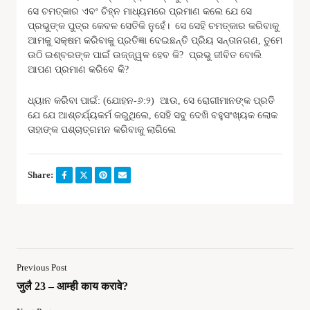
ସେ ଚମତ୍କାର ଏବଂ ଚିହ୍ନ ମାଧ୍ୟମରେ ପ୍ରମାଣ କଲେ ଯେ ସେ
ପ୍ରଭୁଙ୍କ ପୁତ୍ର କେବଳ ସେତିକି ନୁହେଁ। ସେ ସେହି ଚମତ୍କାର କରିବାକୁ
ଆମକୁ ସକ୍ଷମ କରିବାକୁ ପ୍ରତିଜ୍ଞା ଦେଇଛନ୍ତି ପ୍ରିୟ ସନ୍ତାନଗଣ, ତୁମେ
ଉଠି ଇଶ୍ବରଙ୍କ ପାଇଁ ଉଜ୍ଜ୍ୱଳ ହେବ କି? ପ୍ରଭୁ ଜୀବିତ ବୋଲି
ଆପଣ ପ୍ରମାଣ କରିବେ କି?
ଧ୍ୟାନ କରିବା ପାଇଁ: (ଯୋହନ-୬:୨) ଆଉ, ସେ ରୋଗୀମାନଙ୍କ ପ୍ରତି
ଯେ ଯେ ଆଶ୍ଚର୍ଯ୍ୟକର୍ମ କରୁଥିଲେ, ସେହି ସବୁ ଦେଖି ବହୁସଂଖ୍ୟକ ଲୋକ
ତାହାଙ୍କ ପଶ୍ଚାତ୍‍ଗମନ କରିବାକୁ ଲାଗିଲେ
Share:
Previous Post
जुलै 23 – आम्ही काय करावे?