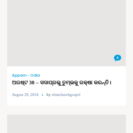
0
Appam - Odia
ଅଗଷ୍ଟ 30 – ସଦାପ୍ରଭୁ ତୁମ୍ଭକୁ ରକ୍ଷା କରନ୍ତି।
August 29, 2024
by
elimchurchgospel