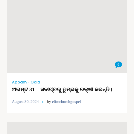
0
Appam - Odia
ଅଗଷ୍ଟ 31 – ସଦାପ୍ରଭୁ ତୁମ୍ଭକୁ ରକ୍ଷା କରନ୍ତି।
August 30, 2024
by
elimchurchgospel