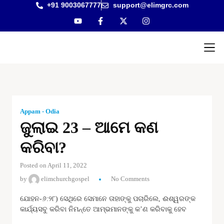
+91 9003067777
support@elimgrc.com
Antantul
Bible Co
Appam - Odia
ଜୁଲାଇ 23 – ଆମେ କଣ
କରିବା?
Posted on April 11, 2022
by
elimchurchgospel
No Comments
ଯୋହନ-୬:୨୮) ସେଥିରେ ସେମାନେ ତାହାଙ୍କୁ ପଚାରିଲେ, ଈଶ୍ୱରଙ୍କ
କାର୍ଯ୍ୟସବୁ କରିବା ନିମନ୍ତେ ଆମ୍ଭମାନଙ୍କୁ କ’ଣ କରିବାକୁ ହେବ