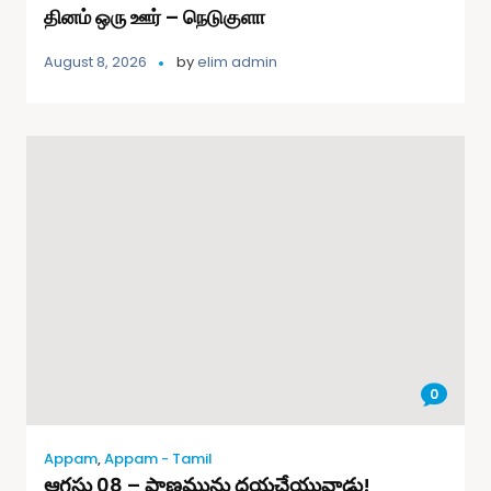
தினம் ஒரு ஊர் – நெடுகுளா
August 8, 2026
by
elim admin
0
Appam
,
Appam - Tamil
ఆగస్టు 08 – ప్రాణమును దయచేయువాడు!