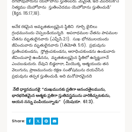
దిగిపోవువారును యెహోవాను స్తుతింపరు. మేమైతే, ఇది మొదలుకొని
నిత్యము యెహోవాను స్తుతించెదము యెహోవాను స్తుతించుడి”
(కీర్తన. 115:17,18).
అనేక రకమైన అమృతతుల్యమైన స్థితిని గూర్చి బైబిలు
గ్రంధమునందు చెప్పబడియున్నది. అపరాధముల చేతను పాపముల
చేతను మృతులైనవారు (ఎఫ్ఫేసి.2:1). సుఖ భోగములయందు
జీవించువారు మృతులైనవారు (1.తిమోతి. 5:6). ప్రభువును
స్తుతింపకుండను, స్తోత్రంపకుండను, ఆరాధింపకుండను ఉండువారు
జీవించువారై ఉండినను, మృతతుల్యమైన స్థితిలో ఉన్నట్టుగానే
ఎంచబడుదురు. దేవుని బిడ్డలారా, మీయొక్క ఆత్మయందు తన
వెలుగును, ప్రాణమునందు రక్షణ సంతోషమును దయచేసిన
ప్రభువును తప్పక స్తుతించుడి. అది మనోహరమైనది
నేటి ధ్యానమునకై: “దుఃఖమునకు ప్రతిగా ఆనందతైలమును,
భారభరితమైన ఆత్మకు ప్రతిగా స్తుతివస్త్రమును వారికిచ్చుటకును,
ఆయన నన్ను పంపియున్నాడు” (యెషయా. 61:3).
Share: