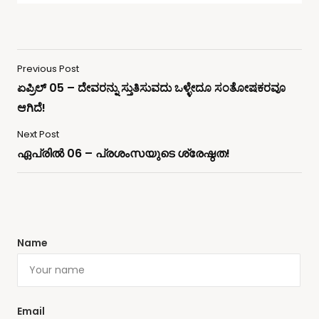
Previous Post
ಏಪ್ರಿಲ್ 05 – ದೇವರನ್ನು ಸ್ತುತಿಸುವದು ಒಳ್ಳೇದೂ ಸಂತೋಷಕರವೂ
ಆಗಿದೆ!
Next Post
ഏപ്രിൽ 06 – പ്രശംസയുടെ ശ്രേഷ്ഠത!
Name
Email