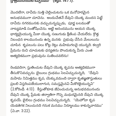
స్తోత్రముచేయుట ఒప్పిదము” (కీర్తన. 147:1).
మొదటిగా, దావీదు సుత్తి చెల్లించుటను ఒక మనోహరమైన
అనుభవముగా చూచెను. అందుచేతనే దేవుని యొక్క మందస పెట్టే
దావీదు నగరమునకు వచ్చుచున్నప్పుడు, పూర్ణ బలముతో
నాట్యమాడి సంతోషించెను. అట్టి ఆనందమును ఆయన యొక్క
భార్యయైయున్న మీకా యొక్క సణుగుడు క్షీణింప చేయలేదు. క్రొత్త
నిబంధన కాలమునందు ఉన్న మనకు ప్రభువు చేసిన మేలులును
చూపిన కృపలును పలు కోట్ల రెట్లు మహిమగలదై యున్నది. కల్వరి
ప్రేమను రుచి చూచుటకు ధన్యతను పొందుకున్న మీరు ఎంత
అత్యధికముగా ప్రభువును సుతించవలెను!
రెండవదిగా, స్తుతించుట దేవుని యొక్క కృపను అత్యధికముగా
తీసుకొనివచ్చును. బైబులు గ్రంథము సెలవిచ్చుచున్నది, “దేవుని
మహిమ నిమిత్తము కృప, యెక్కువమంది ద్వారా కృతజ్ఞతాస్తుతులు
ప్రబలి విస్తరింపజేయులాగున, సమస్తమైనవి మీకొరకైయున్నవి”
(2.కోరింథీ. 4:13). కీస్తుతోకూడ జీవించుచున్న అనుభవమునందు
దేవుని యొక్క ప్రేమకు తర్వాతిగా గొప్ప మధురమైనది దేవుని యొక్క
కృపయే. బైబిలు గ్రంథము సెలవిచ్చుచున్నది, “యెహోవా కృప
యెడతెగక నిలుచునది గనుక మనము నిర్మూలము కాకున్నవారము”
(వి.వా. 3:22).