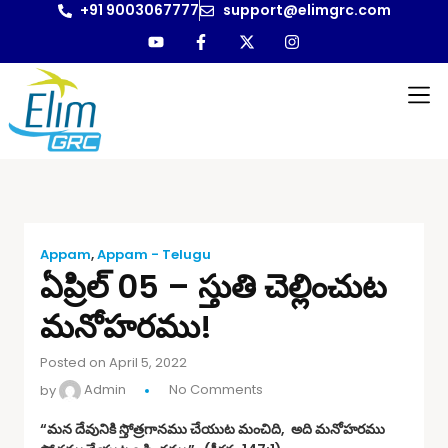
+91 9003067777
support@elimgrc.com
Appam
,
Appam - Telugu
ఏప్రిల్ 05 – స్తుతి చెల్లించుట
మనోహరము!
Posted on April 5, 2022
by
Admin
No Comments
“మన దేవునికి స్తోత్రగానము చేయుట మంచిది, అది మనోహరము