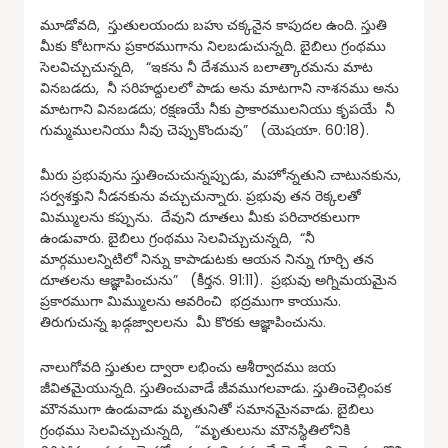
మూడోవది, స్తుతులయందు బహు చక్కనైన కాపుదల ఉంది. స్తుతి
మీకు కోటగాను ప్రకారముగాను నిలబడుచున్నది. బైబిలు గ్రంథము
సెలవిచ్చుచున్నది, “ఇకను నీ దేశమున బలాత్కారమను మాట
వినబడదు, నీ సరిహద్దులలో పాడు అను మాటగాని నాశనము అను
మాటగాని వినబడదు; రక్షణయే నీకు ప్రాకారములనియు కృపయే నీ
గుమ్మములనియు నీవు చెప్పుకొందువు” (యెషయా. 60:18).
మీరు ప్రభువును స్తుతించుచున్నప్పుడు, మహోన్నతుని చాటునకును,
సర్వశక్తుని నీడనకును వచ్చుచున్నారు. ప్రభువు తన రెక్కలతో
మిమ్ములను కప్పును. దేవుని దూతలు మీకు పరిచారకులుగా
ఉండువారు. బైబిలు గ్రంథము సెలవిచ్చుచున్నది, “నీ
మార్గములన్నిటిలో నిన్ను కాపాడుటకు ఆయన నిన్ను గూర్చి తన
దూతలను ఆజ్ఞాపించును” (కీర్తన. 91:11). ప్రభువు అగ్నిమయమైన
ప్రకారముగా మిమ్ములను ఆవరించి భద్రముగా కాయును.
తిరుగుచున్న ఖడ్గజ్వాలలను మీ కొరకు ఆజ్ఞాపించును.
నాలుగోవది స్తుతుల ద్వారా లభించు ఆశీర్వాదము జయ
జీవితమైయున్నది. స్తుతించువాడే జీవముగలవాడు. స్తుతించెల్లింపక
మౌనముగా ఉండువాడు మృతునితో సమానమైనవాడు. బైబిలు
గ్రంథము సెలవిచ్చుచున్నది, “మృతులును మౌనస్థితిలోనికి