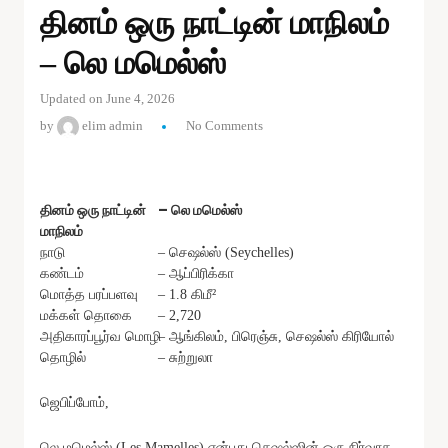
தினம் ஒரு நாட்டின் மாநிலம்
– லெ மமெல்ஸ்
Updated on June 4, 2026
by
elim admin
No Comments
தினம் ஒரு நாட்டின்
– லெ மமெல்ஸ்
மாநிலம்
நாடு
– செஷல்ஸ் (Seychelles)
கண்டம்
– ஆப்பிரிக்கா
மொத்த பரப்பளவு
– 1.8 கிமீ²
மக்கள் தொகை
– 2,720
அதிகாரப்பூர்வ மொழி
– ஆங்கிலம், பிரெஞ்சு, செஷல்ஸ் கிரியோல்
தொழில்
– சுற்றுலா
ஜெபிப்போம்,
லெ மமெல்ஸ் (Les Mamelles) என்பது செஷல்ஸின் ஒரு நிர்வாக