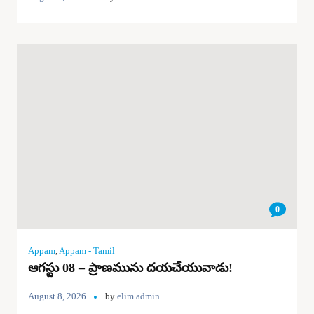
0
Appam
,
Appam - Tamil
ఆగస్టు 08 – ప్రాణమును దయచేయువాడు!
August 8, 2026
by
elim admin