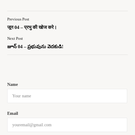
Previous Post
जून 04 – प्रभु की खोज करे।
Next Post
జూన్ 04 – ప్రభువును వెదకుడి!
Name
Email