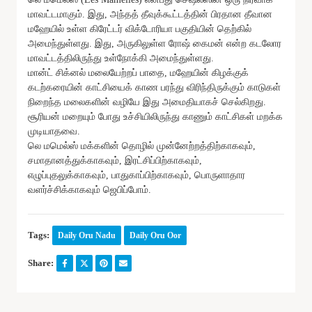
மாவட்டமாகும். இது, அந்தத் தீவுக்கூட்டத்தின் பிரதான தீவான
மஹேயில் உள்ள கிரேட்டர் விக்டோரியா பகுதியின் தெற்கில்
அமைந்துள்ளது. இது, அருகிலுள்ள ரோஷ் கைமன் என்ற கடலோர
மாவட்டத்திலிருந்து உள்நோக்கி அமைந்துள்ளது.
மான்ட் சிக்னல் மலையேற்றப் பாதை, மஹேயின் கிழக்குக்
கடற்கரையின் காட்சியைக் காண பரந்து விரிந்திருக்கும் காடுகள்
நிறைந்த மலைகளின் வழியே இது அமைதியாகச் செல்கிறது.
சூரியன் மறையும் போது உச்சியிலிருந்து காணும் காட்சிகள் மறக்க
முடியாதவை.
லெ மமெல்ஸ் மக்களின் தொழில் முன்னேற்றத்திற்காகவும்,
சமாதானத்துக்காகவும், இரட்சிப்பிற்காகவும்,
எழுப்புதலுக்காகவும், பாதுகாப்பிற்காகவும், பொருளாதார
வளர்ச்சிக்காகவும் ஜெபிப்போம்.
Tags:
Daily Oru Nadu
Daily Oru Oor
Share: