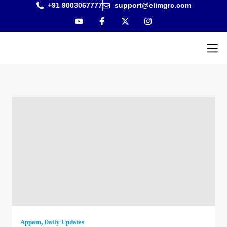
+91 9003067777
support@elimgrc.com
Antantulla
Bible Col
Appam
,
Daily Updates