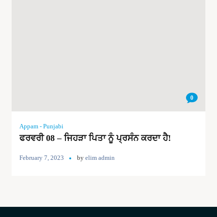
0
Appam - Punjabi
ਫਰਵਰੀ 08 – ਜਿਹੜਾ ਪਿਤਾ ਨੂੰ ਪ੍ਰਸੰਨ ਕਰਦਾ ਹੈ!
February 7, 2023
by
elim admin