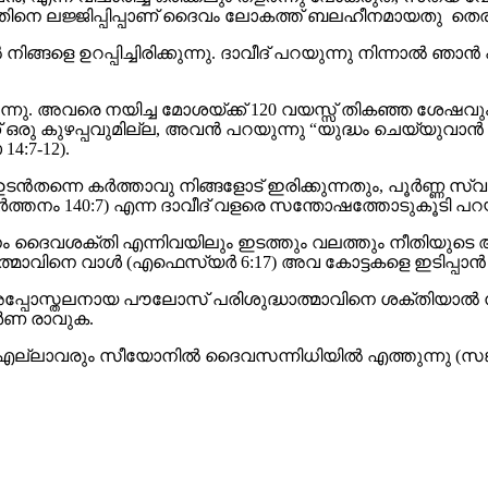
 ലജ്ജിപ്പിപ്പാണ് ദൈവം ലോകത്ത് ബലഹീനമായതു തെരഞ്ഞെ
ങ്ങളെ ഉറപ്പിച്ചിരിക്കുന്നു. ദാവീദ് പറയുന്നു നിന്നാൽ ഞ
 അവരെ നയിച്ച മോശയ്ക്ക് 120 വയസ്സ് തികഞ്ഞ ശേഷവും
് ഒരു കുഴപ്പവുമില്ല, അവൻ പറയുന്നു “യുദ്ധം ചെയ്യുവാൻ
:7-12).
 ഉടൻതന്നെ കർത്താവു നിങ്ങളോട് ഇരിക്കുന്നതും, പൂർണ്ണ സ്വർഗ
തനം 140:7) എന്ന ദാവീദ് വളരെ സന്തോഷത്തോടുകൂടി പറയ
ം ദൈവശക്തി എന്നിവയിലും ഇടത്തും വലത്തും നീതിയുടെ
മാവിനെ വാൾ (എഫെസ്യർ 6:17) അവ കോട്ടകളെ ഇടിപ്പാൻ ശക
്ട് അപ്പോസ്തലനായ പൗലോസ് പരിശുദ്ധാത്മാവിനെ ശക്തിയാ
ൂർണ രാവുക.
ു, എല്ലാവരും സീയോനിൽ ദൈവസന്നിധിയിൽ എത്തുന്നു (സങ്ക