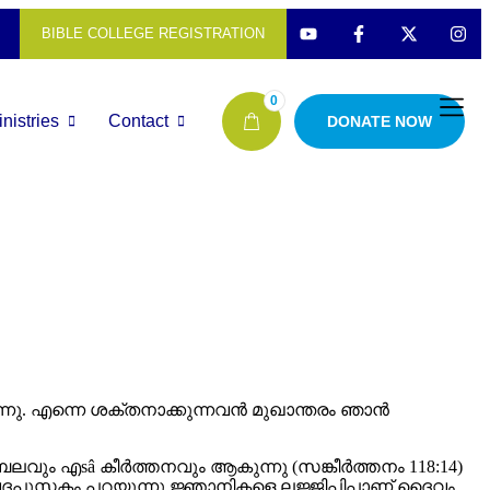
BIBLE COLLEGE REGISTRATION
0
nistries
Contact
DONATE NOW
Antantulla
Bible Coll
്നു. എന്നെ ശക്തനാക്കുന്നവൻ മുഖാന്തരം ഞാൻ
ലവും എsâ കീർത്തനവും ആകുന്നു (സങ്കീർത്തനം 118:14)
പുസ്തകം പറയുന്നു ജ്ഞാനികളെ ലജ്ജിപ്പിപ്പാണ് ദൈവം