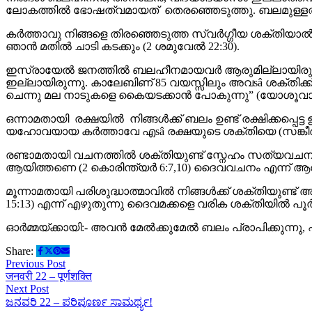
ലോകത്തിൽ ഭോഷത്വമായത് തെരഞ്ഞെടുത്തു. ബലമുള്ളതിനെ
കർത്താവു നിങ്ങളെ തിരഞ്ഞെടുത്ത സ്വർഗ്ഗീയ ശക്തിയാൽ നി
ഞാൻ മതിൽ ചാടി കടക്കും (2 ശമുവേൽ 22:30).
ഇസ്രായേൽ ജനത്തിൽ ബലഹീനമായവർ ആരുമില്ലായിരുന്നു.
ഇല്ലായിരുന്നു. കാലേബിണ് 85 വയസ്സിലും അവsâ ശക്തിക്ക
ചെന്നു മല നാടുകളെ കൈയടക്കാൻ പോകുന്നു” (യോശൂവാ 14
ഒന്നാമതായി രക്ഷയിൽ നിങ്ങൾക്ക് ബലം ഉണ്ട് രക്ഷിക്കപ്പെട്ട
യഹോവയായ കർത്താവേ എsâ രക്ഷയുടെ ശക്തിയെ (സങ്കീർത്
രണ്ടാമതായി വചനത്തിൽ ശക്തിയുണ്ട് സ്നേഹം സത്യവചന
ആയിത്തണെ (2 കൊരിന്ത്യർ 6:7,10) ദൈവവചനം എന്ന് ആത്
മൂന്നാമതായി പരിശുദ്ധാത്മാവിൽ നിങ്ങൾക്ക് ശക്തിയുണ
15:13) എന്ന് എഴുതുന്നു ദൈവമക്കളെ വരിക ശക്തിയിൽ പ
ഓർമ്മയ്ക്കായി:- അവൻ മേൽക്കുമേൽ ബലം പ്രാപിക്കുന്ന
Share:
Previous Post
जनवरी 22 – पूर्णशक्ति
Next Post
ಜನವರಿ 22 – ಪರಿಪೂರ್ಣ ಸಾಮರ್ಥ್ಯ!