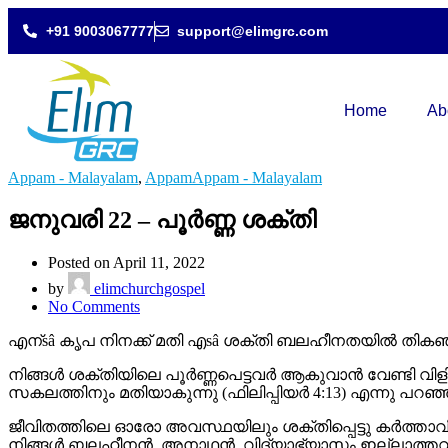
+91 9003067777
support@elimgrc.com
Home
Ab
Appam - Malayalam
,
AppamAppam - Malayalam
ജനുവരി 22 – പൂർണ്ണ ശക്തി
Posted on April 11, 2022
by
elimchurchgospel
No Comments
എന്sâ കൃപ നിനക്ക് മതി എsâ ശക്തി ബലഹീനതയിൽ തികഞ്ഞു
നിങ്ങൾ ശക്തിയിലെ പൂർണ്ണപെട്ടവർ ആകുവാൻ വേണ്ടി വിളി
സകലത്തിനും മതിയാകുന്നു (ഫിലിപ്പിയർ 4:13) എന്നു പറഞ്ഞു
ജീവിതത്തിലെ ഓരോ അവസ്ഥയിലും ശക്തിപ്പെട്ടു കർത്താവി
നിങ്ങൾ ബലഹീനൻ, അനാഥൻ, വിദ്യാഭ്യാസം ഇല്ലാത്തവൻ, എന