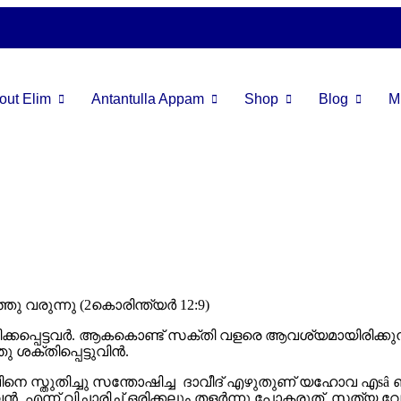
out Elim
Antantulla Appam
Shop
Blog
Mi
 വരുന്നു (2കൊരിന്ത്യർ 12:9)
ക്കപ്പെട്ടവർ. ആകകൊണ്ട് സക്തി വളരെ ആവശ്യമായിരിക്കുന
 ശക്തിപ്പെട്ടുവിൻ.
നെ സ്തുതിച്ചു സന്തോഷിച്ച ദാവീദ് എഴുതുണ് യഹോവ എsâ ബ
്ന് വിചാരിച്ച് ഒരിക്കലും തളർന്നു പോകരുത്, സത്യ വേദ