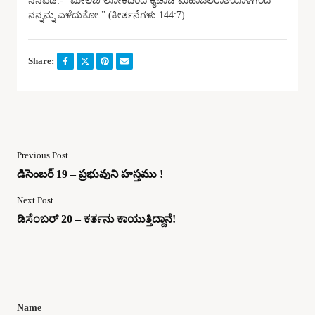
ನೆನಪಿಡಿ:- “ಮೇಲಣ ಲೋಕದಿಂದ ಕೈಚಾಚಿ ಮಹಾಜಲರಾಶಿಯೊಳಗಿಂದ
ನನ್ನನ್ನು ಎಳೆದುಕೋ.” (ಕೀರ್ತನೆಗಳು 144:7)
Share:
Previous Post
డిసెంబర్ 19 – ప్రభువుని హస్తము !
Next Post
ಡಿಸೆಂಬರ್ 20 – ಕರ್ತನು ಕಾಯುತ್ತಿದ್ದಾನೆ!
Name