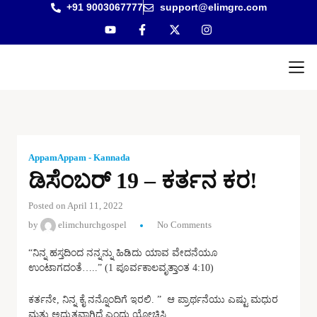
+91 9003067777
support@elimgrc.com
Antantul
Bible Co
AppamAppam - Kannada
ಡಿಸೆಂಬರ್ 19 – ಕರ್ತನ ಕರ!
Posted on April 11, 2022
by
elimchurchgospel
No Comments
“ನಿನ್ನ ಹಸ್ತದಿಂದ ನನ್ನನ್ನು ಹಿಡಿದು ಯಾವ ವೇದನೆಯೂ
ಉಂಟಾಗದಂತೆ…..” (1 ಪೂರ್ವಕಾಲವೃತ್ತಾಂತ 4:10)
ಕರ್ತನೇ, ನಿನ್ನ ಕೈ ನನ್ನೊಂದಿಗೆ ಇರಲಿ. ” ಆ ಪ್ರಾರ್ಥನೆಯು ಎಷ್ಟು ಮಧುರ
ಮತ್ತು ಅದ್ಭುತವಾಗಿದೆ ಎಂದು ಯೋಚಿಸಿ.