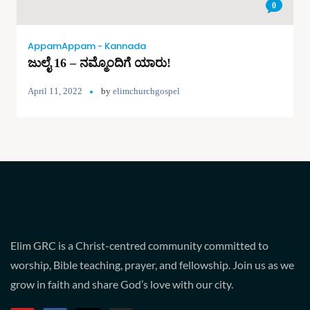
0
AppamAppam - Kannada
ಜುಲೈ 16 – ನಮ್ಮೊಂದಿಗೆ ಯಾರು!
April 11, 2022
by
elimchurchgospel
Elim GRC is a Christ-centred community committed to
worship, Bible teaching, prayer, and fellowship. Join us as we
grow in faith and share God’s love with our city.