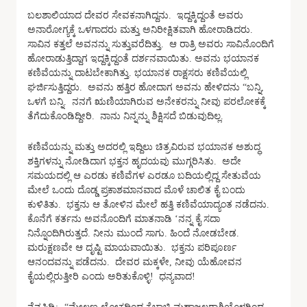
ಬಲಶಾಲಿಯಾದ ದೇವರ ಸೇವಕನಾಗಿದ್ದನು. ಇದ್ದಕ್ಕಿದ್ದಂತೆ ಅವರು
ಅನಾರೋಗ್ಯಕ್ಕೆ ಒಳಗಾದರು ಮತ್ತು ಅನಿರೀಕ್ಷಿತವಾಗಿ ಹೋರಾಡಿದರು.
ಸಾವಿನ ಕತ್ತಲೆ ಅವನನ್ನು ಸುತ್ತುವರೆದಿತ್ತು. ಆ ರಾತ್ರಿ ಅವರು ಸಾವಿನೊಂದಿಗೆ
ಹೋರಾಡುತ್ತಿದ್ದಾಗ ಇದ್ದಕ್ಕಿದ್ದಂತೆ ದರ್ಶನವಾಯಿತು. ಅವನು ಭಯಾನಕ
ಕಣಿವೆಯನ್ನು ದಾಟಬೇಕಾಗಿತ್ತು. ಭಯಾನಕ ರಾಕ್ಷಸರು ಕಣಿವೆಯಲ್ಲಿ
ಘರ್ಜಿಸುತ್ತಿದ್ದರು. ಅವನು ಹತ್ತಿರ ಹೋದಾಗ ಅವನು ಹೇಳಿದನು “ಬನ್ನಿ,
ಒಳಗೆ ಬನ್ನಿ. ನನಗೆ ಋಣಿಯಾಗಿರುವ ಅನೇಕರನ್ನು ನೀವು ಪರಲೋಕಕ್ಕೆ
ತೆಗೆದುಕೊಂಡಿದ್ದೀರಿ. ನಾನು ನಿನ್ನನ್ನು ಶಿಕ್ಷಿಸದೆ ಬಿಡುವುದಿಲ್ಲ.
ಕಣಿವೆಯನ್ನು ಮತ್ತು ಅದರಲ್ಲಿ ಇದ್ದಿಲು ಚಿತ್ರವಿರುವ ಭಯಾನಕ ಅಶುದ್ಧ
ಶಕ್ತಿಗಳನ್ನು ನೋಡಿದಾಗ ಭಕ್ತನ ಹೃದಯವು ಮುಗ್ಗರಿಸಿತು. ಅದೇ
ಸಮಯದಲ್ಲಿ ಆ ಎರಡು ಕಣಿವೆಗಳ ಎರಡೂ ಬದಿಯಲ್ಲಿದ್ದ ಸೇತುವೆಯ
ಮೇಲೆ ಒಂದು ದೊಡ್ಡ ಪ್ರಕಾಶಮಾನವಾದ ಮೊಳೆ ಚಾಲಿತ ಕೈ ಬಂದು
ಕುಳಿತಿತು. ಭಕ್ತನು ಆ ತೋಳಿನ ಮೇಲೆ ಹತ್ತಿ ಕಣಿವೆಯಾದ್ಯಂತ ನಡೆದನು.
ಕೊನೆಗೆ ಕರ್ತನು ಅವನೊಂದಿಗೆ ಮಾತನಾಡಿ ‘ನನ್ನ ಕೈ ಸದಾ
ನಿನ್ನೊಂದಿಗಿರುತ್ತದೆ. ನೀನು ಮುಂದೆ ಸಾಗು. ಹಿಂದೆ ನೋಡಬೇಡ.
ಮರುಕ್ಷಣವೇ ಆ ದೃಷ್ಟಿ ಮಾಯವಾಯಿತು. ಭಕ್ತನು ಪರಿಪೂರ್ಣ
ಆನಂದವನ್ನು ಪಡೆದನು. ದೇವರ ಮಕ್ಕಳೇ, ನೀವು ಯೆಹೋವನ
ಕೈಯಲ್ಲಿರುತ್ತೀರಿ ಎಂದು ಅರಿತುಕೊಳ್ಳಿ! ಧನ್ಯವಾದ!