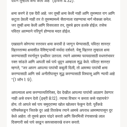
देवाने तुम्हाला क्षमा केली आहे” (इफिस 4:32).
क्षमा करणे हे एक दैवी आहे. जर तुम्ही क्षमा केली नाही आणि तुमच्यात राग आणि
कटुता ठेवली नाही तर ते तुमच्यामध्ये सैतानाला राहण्याचा मार्ग मोकळा करेल.
जर तुम्ही क्षमा केली आणि विसरलात तर, तुमचे हृदय हलके होईल. तसेच
पवित्र आत्म्याने परिपूर्ण होण्यास मदत होईल.
एखाद्याने कोणत्या स्तरावर क्षमा करावी हे जाणून घेण्यासाठी, पवित्र शास्त्र
ख्रिस्ताच्या क्षमाशील वैशिष्ट्याची मर्यादा दर्शवते. येशू ख्रिस्त तुम्हाला क्षमा
करण्यासाठी स्वर्गातून पृथ्वीवर उतरला. त्याने आमच्या फायद्यासाठी वधस्तंभावर
रक्त सांडले आणि आपली सर्व पापे धुवून आम्हाला शुद्ध केले. पवित्र शास्त्र
म्हणते, “जर आपण आपल्या पापांची कबुली दिली, तो आमच्या पापांची क्षमा
करण्यासाठी आणि सर्व अनीतीपासून शुद्ध करण्यासाठी विश्वासू आणि न्यायी आहे
“(1 जॉन 1: 9).
आपल्याला क्षमा करण्याव्यतिरिक्त, देव देखील आपल्या पापांची आठवण ठेवणार
नाही असे वचन देतो (इब्री 8:12). त्याचा विचार न करता कसे राहायचे?
होय. तो आपले सर्व पाप समुद्राच्या खोल खोलवर फेकून देतो. पूर्वेकडे
पश्चिमेकडून जितके दूर आहे तितकेच त्याने आमचे अपराध आमच्यापासून दूर
केले आहेत. तो तुमचे हृदय पांढरे करतो आणि किरमिजी रंगासारखे लाल
दिसणारी सर्व पापे काढून कापसासारखे वजन करतो.