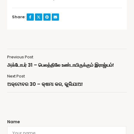
Share:
Previous Post
அக்டோபர் 31 – பெலத்திலே உண்டாயிருக்கும் இராஜ்யம்!
Next Post
ଅକ୍ଟୋବର 30 – କ୍ଷମା କର, ଭୁଲିଯାଅ!
Name