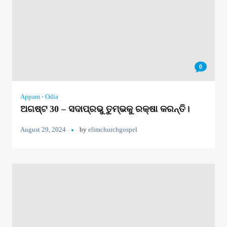
0
Appam - Odia
ଅଗଷ୍ଟ 30 – ସଦାପ୍ରଭୁ ତୁମ୍ଭକୁ ରକ୍ଷା କରନ୍ତି।
August 29, 2024
by
elimchurchgospel