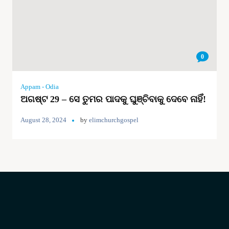
0
Appam - Odia
ଅଗଷ୍ଟ 29 – ସେ ତୁମର ପାଦକୁ ଘୁଞ୍ଚିବାକୁ ଦେବେ ନାହିଁ!
August 28, 2024
by
elimchurchgospel