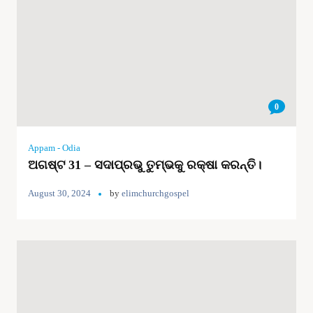
0
Appam - Odia
ଅଗଷ୍ଟ 31 – ସଦାପ୍ରଭୁ ତୁମ୍ଭକୁ ରକ୍ଷା କରନ୍ତି।
August 30, 2024
by
elimchurchgospel