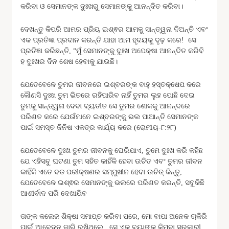
କରିବା ଓ ସେମାନଙ୍କ ଦୁଃଖରୁ ସେମାନଙ୍କୁ ଆନନ୍ଦିତ କରିବା।
ଦେଖନ୍ତୁ କିପରି ଆମର ପ୍ରିୟ ଇଶ୍ଵର ଆମକୁ ସାନ୍ତ୍ୱନା ଦିଅନ୍ତି ଏବଂ
ଏକ ପ୍ରତିଜ୍ଞା ପ୍ରଦାନ କରନ୍ତି ଯାହା ଆମ ହୃଦୟକୁ ଦୃଢ଼ କରେ! ସେ
ପ୍ରତିଜ୍ଞା କରିଛନ୍ତି, “ମୁଁ ସେମାନଙ୍କୁ ଦୁଃଖ ଅପେକ୍ଷା ଆନନ୍ଦିତ କରିବି
ହ ଦୁଃଖର ଦିନ ଶେଷ ହେବାକୁ ଯାଉଛି।
ଯେତେବେଳେ ତୁମର ଜୀବନରେ ଇଶ୍ବରଙ୍କ ବାହୁ ହସ୍ତକ୍ଷେପ କରେ
କୌଣସି ଦୁଃଖ ତୁମ ଭିତରେ ରହିପାରିବ ନାହିଁ ତୁମର ଲୁହ ପୋଛି ଦେଇ
ତୁମକୁ ସାନ୍ତ୍ୱନା ଦେବା ବ୍ୟତୀତ ସେ ତୁମର ଶୋକକୁ ଆନନ୍ଦରେ
ପରିଣତ କରେ ଯେଉଁମାନେ ଇଶ୍ବରଙ୍କୁ ଭଲ ପାଆନ୍ତି ସେମାନଙ୍କ
ପାଇଁ ସମସ୍ତ ଜିନିଷ ଏକତ୍ର କାର୍ଯ୍ୟ କରେ (ରୋମୀୟ-୮:୨୮)
ଯେତେବେଳେ ଦୁଃଖ ତୁମର ଜୀବନକୁ ଘେରିଯାଏ, ତୁମେ ଦୁଃଖ କରି କହିଛ
ଯେ ଏହିସବୁ ଘଟଣା ତୁମ ସହିତ କାହିଁକି ହେବା ଉଚିତ ଏବଂ ତୁମର ଜୀବନ
କାହିଁକି ଏତେ ବଡ ପରୀକ୍ଷଣର ସମ୍ମୁଖୀନ ହେବା ଉଚିତ୍ କିନ୍ତୁ,
ଯେତେବେଳେ ଇଶ୍ଵର ସେମାନଙ୍କୁ ଭଲରେ ପରିଣତ କରନ୍ତି, ସବୁକିଛି
ଆଶୀର୍ବାଦ ପରି ଦେଖାଯିବ
ତାଙ୍କ କଲେଜ ଶିକ୍ଷା ସମାପ୍ତ କରିବା ପରେ, ମୋ ବାପା ଅନେକ ଚାକିରି
ପାଇଁ ଆବେଦନ ଜାରି ରଖିଥିଲେ ସେ ଏକ ବ୍ୟାଙ୍କ କିମ୍ବା ସରକାରୀ