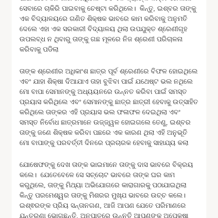
ସେବାରେ ଚାକିରି ପାଇବାକୁ ଚେଷ୍ଟା କରିଥିଲେ। କିନ୍ତୁ, ଇଶ୍ବର ତାଙ୍କୁ
ଏକ ବିଦ୍ୟାଳୟରେ ଗଣିତ ଶିକ୍ଷକ ଭାବରେ କାମ କରିବାକୁ ଅନୁମତି
ଦେଲେ ଏହା ଏକ ସରକାରୀ ବିଦ୍ୟାଳୟ ଥିଲା ଉପଯୁକ୍ତ ଶ୍ରେଣୀଗୃହ
ଉପଲବ୍ଧ ନ ଥିବାରୁ ତାଙ୍କୁ ଗଛ ମୂଳରେ ନିଜ ଶ୍ରେଣୀ ପରିଚାଳନା
କରିବାକୁ ପଡିଲା
ତାଙ୍କ ଶ୍ରେଣୀର ଅଧିକାଂଶ ଛାତ୍ର ପୂର୍ବ ଶ୍ରେଣୀରେ ବିଫଳ ହୋଇଥିଲେ
ଏବଂ ଯାହା ଶିକ୍ଷା ଦିଆଯାଏ ତାହା ବୁଝିବା ପାଇଁ ଯଥେଷ୍ଟ ଭଲ ନଥିଲେ
ମୋ ବାପା ସେମାନଙ୍କୁ ଅଧ୍ୟୟନରେ ଉନ୍ନତ କରିବା ପାଇଁ ସମସ୍ତ
ପ୍ରୟାସ କରିଥିଲେ ଏବଂ ସେମାନଙ୍କୁ ଛାତ୍ର ଛାତ୍ରୀ ହେବାକୁ ଉତ୍ସାହିତ
କରିଥିଲେ ତାଙ୍କର ଏହି ପ୍ରୟାସ ଭଲ ଫଳାଫଳ ଦେଇଥିଲା ଏବଂ
ସମସ୍ତ ନିର୍ବୋଧ ଛାତ୍ରମାନେ ଉଜ୍ଜ୍ୱଳ ହୋଇଗଲେ ତେଣୁ, ଇଶ୍ବର
ତାଙ୍କୁ ଜଣେ ଶିକ୍ଷକ କରିବା ପଛରେ ଏକ କାରଣ ଥିଲା ଏହି ଅନୁଭୂତି
ମୋ ବାପାଙ୍କୁ ପରବର୍ତ୍ତୀ ଦିନରେ ପ୍ରଚାରକ ହେବାକୁ ସାହାଯ୍ୟ କଲା
ଯୋଷେଫଙ୍କୁ ଦେଖ ତାଙ୍କ ଭାଇମାନେ ତାଙ୍କୁ ଦାସ ଭାବରେ ବିକ୍ରୟ
କଲେ। ଯେତେବେଳେ ସେ ସଚ୍ଚୋଟ ଭାବରେ ତାଙ୍କ ଘର କାମ
କରୁଥିଲେ, ତାଙ୍କୁ ମିଥ୍ୟା ଅଭିଯୋଗରେ କାରାଗାରକୁ ପଠାଯାଇଥିଲା
କିନ୍ତୁ ପରମେଶ୍ୱର ତାଙ୍କୁ ମିଶରର ମୁଖ୍ଯ ଭାବରେ ଉଚ୍ଚ କଲେ।
ଇଶ୍ଵରଙ୍କ ପ୍ରିୟ ସନ୍ତାନଗଣ, ଆଜି ଆପଣ ଯେତେ ପରିମାଣରେ
ଯନ୍ତ୍ରଣା ଭୋଗୁଛନ୍ତି, ଅନୁପାତରେ ଉନ୍ନତି ଆପଣଙ୍କୁ ଅପେକ୍ଷା