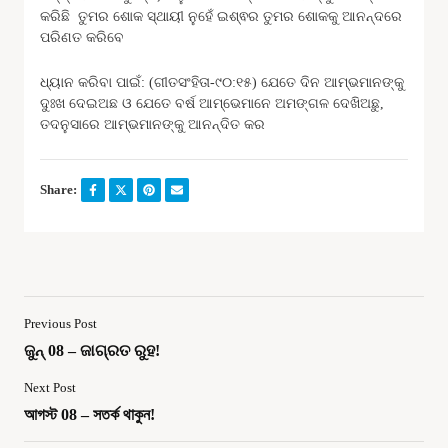
କରିଛି ତୁମର ଶୋକ ସ୍ଥାୟୀ ନୁହେଁ ଇଶ୍ଵର ତୁମର ଶୋକକୁ ଆନନ୍ଦରେ
ପରିଣତ କରିବେ
ଧ୍ୟାନ କରିବା ପାଇଁ: (ଗୀତସଂହିତା-୯୦:୧୫) ଯେତେ ଦିନ ଆମ୍ଭମାନଙ୍କୁ
ଦୁଃଖ ଦେଇଅଛ ଓ ଯେତେ ବର୍ଷ ଆମ୍ଭେମାନେ ଅମଙ୍ଗଳ ଦେଖିଅଛୁ,
ତଦନୁସାରେ ଆମ୍ଭମାନଙ୍କୁ ଆନନ୍ଦିତ କର
Share:
Previous Post
ଜୁନ୍ 08 – ଜାଗ୍ରତ ରୁହ!
Next Post
আগস্ট 08 – সতর্ক থাকুন!