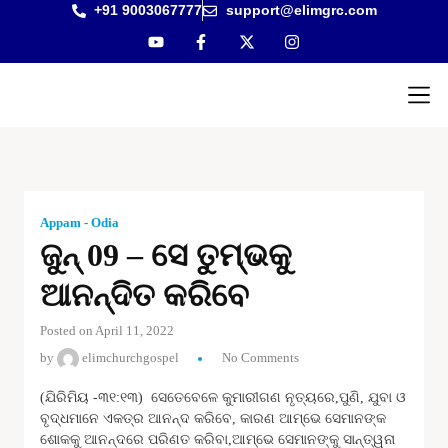
+91 9003067777
support@elimgrc.com
Antantulla
Bible Col
Appam - Odia
ଜୁନ୍ 09 – ସେ ତୁମ୍ଭକୁ
ଆନନ୍ଦିତ କରିବେ
Posted on April 11, 2022
by
elimchurchgospel
No Comments
(ଯିରିମିୟ -୩୧:୧୩) ସେତେବେଳେ କୁମାରୀଗଣ ନୃତ୍ୟରେ,ପୁଣି, ଯୁବା ଓ
ବୃଦ୍ଧମାନେ ଏକତ୍ର ଆନନ୍ଦ କରିବେ, କାରଣ ଆମ୍ଭେ ସେମାନଙ୍କ
ଶୋକକୁ ଆନନ୍ଦରେ ପରିଣତ କରିବା,ଆମ୍ଭେ ସେମାନଙ୍କୁ ସାନ୍ତ୍ୱନା