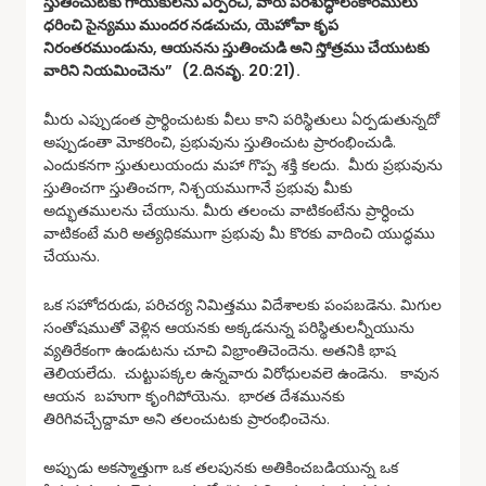
స్తుతించుటకు గాయకులను ఏర్పరచి, వారు పరిశుద్ధాలంకారములు
ధరించి సైన్యము ముందర నడచుచు, యెహోవా కృప
నిరంతరముండును, ఆయనను స్తుతించుడి అని స్తోత్రము చేయుటకు
వారిని నియమించెను” (2.దినవృ. 20:21).
మీరు ఎప్పుడంత ప్రార్థించుటకు వీలు కాని పరిస్థితులు ఏర్పడుతున్నదో
అప్పుడంతా మోకరించి, ప్రభువును స్తుతించుట ప్రారంభించుడి.
ఎందుకనగా స్తుతులుయందు మహా గొప్ప శక్తి కలదు. మీరు ప్రభువును
స్తుతించగా స్తుతించగా, నిశ్చయముగానే ప్రభువు మీకు
అద్భుతములను చేయును. మీరు తలంచు వాటికంటేను ప్రార్ధించు
వాటికంటే మరి అత్యధికముగా ప్రభువు మీ కొరకు వాదించి యుద్ధము
చేయును.
ఒక సహోదరుడు, పరిచర్య నిమిత్తము విదేశాలకు పంపబడెను. మిగుల
సంతోషముతో వెళ్లిన ఆయనకు అక్కడనున్న పరిస్థితులన్నీయును
వ్యతిరేకంగా ఉండుటను చూచి విభ్రాంతిచెందెను. అతనికి భాష
తెలియలేదు. చుట్టుపక్కల ఉన్నవారు విరోధులవలె ఉండెను. కావున
ఆయన బహుగా కృంగిపోయెను. భారత దేశమునకు
తిరిగివచ్చేద్దామా అని తలంచుటకు ప్రారంభించెను.
అప్పుడు అకస్మాత్తుగా ఒక తలపునకు అతికించబడియున్న ఒక