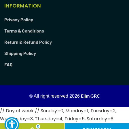
INFORMATION
Privacy Policy
Terms & Conditions
Return & Refund Policy
Shipping Policy
FAQ
Elim GRC
© All right reserved
2026
// Day of week // Sunday=0, Monday=1, Tuesday=2,
Wednesday=3, Thursday=4, Friday=5, Saturday=6
0