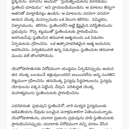
స్టిక్కరును చూచెను. అందులో “ప్రయత్నించుటను మానకుము.
స్తుతించి చూడుము” అని వ్రాయబడియుండెను. ఆ మాటలు తిన్నగా
అతనితో మాట్లాడినట్లు ఉండెను. ఆ మాటలను చదవగా చదవగా
ఆయన యొక్క మనస్సునందు ఒక వెలుగు కలిగెను. నమ్మికను,
విశ్వాసమును, కలిగెను. స్తుతించలేని అట్టి క్లిష్టమైన పరిస్థితియందు
ప్రభువును గొప్ప శబ్దముతో స్తుతించుటకు ప్రారంభించెను.
అరగంటసేపు స్తుతించిన తరువాత ఆత్మయందు ఒక విడుదల
ఏర్పడుటను గ్రహించెను. ఒక ఉత్సాహభరితమైన ఆత్మ ఆయనను
ఆవరించెను. పర్వతమువలె ఉన్న సమస్యలు, స్తుతించుట తరువాత
మంచు వలే తొలగిపోయెను.
యెహోషాపాతునకు విరోధముగా యుద్ధము ఏర్పడినప్పుడు, ఆయన
తన యొక్క బలముచే శత్రువులందరిని జయించలేను అన్న సంగతిని
దిట్టముగా గ్రహించెను. తనయొక్క సైన్యపు సిద్ధపాటులను, సైన్యపు
యోధులను పక్కన పెట్టించి, దేవుని పరిశుద్ధత యొక్క
మహత్యమును స్తుతించుటకు ప్రారంభించెను.
ఎవరెవరంత ప్రభువుని స్తుతించెనో, వారి మధ్యన సైన్యములకు
అధిపతియగు దేవుడు బలమైన పరాక్రమశాలిగా ఏతెంచుచున్నాడు.
యెహోషాపాతును, యూదా ప్రజలను ప్రభువును పాడి స్తుతించుటకు
ప్రారంభించినప్పుడు, యూదాకు విరోధముగా వచ్చి మాటు వేసిన