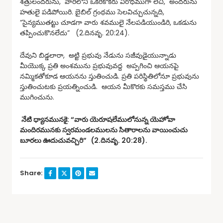
శత్రులందరును, వారిలోని ఒకరికొకరు విరోధముగా లేచి, అందరును
హతులై పడిపోయిరి. బైబిల్ గ్రంథము సెలవిచ్చుచున్నది,
“సైన్యముతట్టు చూడగా వారు శవములై నేలపడియుండిరి, ఒకడును
తప్పించుకొనలేదు” (2.దినవృ. 20:24).
దేవుని బిడ్డలారా, అట్టి ప్రభువు నేడును సజీవుడైయున్నాడు
మీయొక్క ప్రతి అంశమును ప్రభువువద్ద అప్పగించి ఆయనపై
నమ్మికతోకూడ ఆయనను స్తుతించుడి. ప్రతి పరిస్థితిలోనూ ప్రభువును
స్తుతించుటకు ప్రయత్నించుడి. ఆయన మీకొరకు సమస్తము చేసి
ముగించును.
నేటి ధ్యానమునకై: “వారు యెరూషలేములోనున్న యెహోవా
మందిరమునకు స్వరమండలములను సితారాలను వాయించుచు
బూరలు ఊదుచువచ్చిరి” (2.దినవృ. 20:28).
Share: